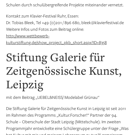
Schulen durch schulübergreifende Projekte miteinander vernetzt.
Kontakt zum Klavier-Festival Ruhr, Essen:
Dr. Tobias Bleek, Tel +49 (0)201 / 896 680, bleek@klavierfestival.de
Weitere Infos und Fotos zum Beitrag online:
http://www.wettbewerb-
kulturstiftung.de/show_project_pkb_short.aspx?ID=8358
Stiftung Galerie für
Zeitgenössische Kunst,
Leipzig
mit dem Beitrag „UEBEL&NEISS/ Modelabel Grünau“
Die Stiftung Galerie für Zeitgenössische Kunst in Leipzig ist seit 2011
im Rahmen des Programms „Kultur.Forscher!“ Partner der 94.
Schule – Oberschule der Stadt Leipzig (Mittelschule). Im zweiten
Programmjahr entwickelte eine Schülergruppe unter der Frage „Was
hat Kultur mit mir und meinem Lebensraum zu tun?“ gemeinsam