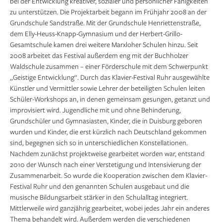
bei der Entwicklung kreativer, sozialer und persönlicher Fähigkeiten
zu unterstützen. Die Projektarbeit begann im Frühjahr 2008 an der
Grundschule Sandstraße. Mit der Grundschule Henriettenstraße,
dem Elly-Heuss-Knapp-Gymnasium und der Herbert-Grillo-
Gesamtschule kamen drei weitere Marxloher Schulen hinzu. Seit
2008 arbeitet das Festival außerdem eng mit der Buchholzer
Waldschule zusammen – einer Förderschule mit dem Schwerpunkt
„Geistige Entwicklung“. Durch das Klavier-Festival Ruhr ausgewählte
Künstler und Vermittler sowie Lehrer der beteiligten Schulen leiten
Schüler-Workshops an, in denen gemeinsam gesungen, getanzt und
improvisiert wird. Jugendliche mit und ohne Behinderung,
Grundschüler und Gymnasiasten, Kinder, die in Duisburg geboren
wurden und Kinder, die erst kürzlich nach Deutschland gekommen
sind, begegnen sich so in unterschiedlichen Konstellationen.
Nachdem zunächst projektweise gearbeitet worden war, entstand
2010 der Wunsch nach einer Verstetigung und Intensivierung der
Zusammenarbeit. So wurde die Kooperation zwischen dem Klavier-
Festival Ruhr und den genannten Schulen ausgebaut und die
musische Bildungsarbeit stärker in den Schulalltag integriert.
Mittlerweile wird ganzjährig gearbeitet, wobei jedes Jahr ein anderes
Thema behandelt wird. Außerdem werden die verschiedenen