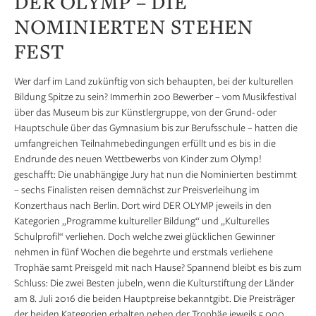
DER OLYMP – DIE
NOMINIERTEN STEHEN
FEST
Wer darf im Land zukünftig von sich behaupten, bei der kulturellen
Bildung Spitze zu sein? Immerhin 200 Bewerber – vom Musikfestival
über das Museum bis zur Künstlergruppe, von der Grund- oder
Hauptschule über das Gymnasium bis zur Berufsschule – hatten die
umfangreichen Teilnahmebedingungen erfüllt und es bis in die
Endrunde des neuen Wettbewerbs von Kinder zum Olymp!
geschafft: Die unabhängige Jury hat nun die Nominierten bestimmt
– sechs Finalisten reisen demnächst zur Preisverleihung im
Konzerthaus nach Berlin. Dort wird DER OLYMP jeweils in den
Kategorien „Programme kultureller Bildung“ und „Kulturelles
Schulprofil“ verliehen. Doch welche zwei glücklichen Gewinner
nehmen in fünf Wochen die begehrte und erstmals verliehene
Trophäe samt Preisgeld mit nach Hause? Spannend bleibt es bis zum
Schluss: Die zwei Besten jubeln, wenn die Kulturstiftung der Länder
am 8. Juli 2016 die beiden Hauptpreise bekanntgibt. Die Preisträger
der beiden Kategorien erhalten neben der Trophäe jeweils 5.000