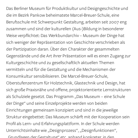
Das Berliner Museum für Produktkultur und Designgeschichte und
die im Bezirk Pankow beheimatete Marcel-Breuer-Schule, eine
Berufsschule mit Schwerpunkt Gestaltung, arbeiten seit 2007 eng
zusammen und sind der kulturellen (Aus-)Bildung in besonderer
Weise verpflichtet: Das Werkbundarchiv – Museum der Dinge hat
sich weniger der Repräsentation von Geschichte verschrieben als
der Partizipation daran. Über den Charakter der gesammelten
Gegenstände und die Art ihrer Präsentation will es einen Zugang zur
Kulturgeschichte und zu gesellschaftlich aktuellen Themen
vermitteln und für die Gestaltung und die Mechanismen der
Konsumkultur sensibilisieren. Die Marcel-Breuer-Schule,
Oberstufenzentrum für Holztechnik, Glastechnik und Design, hat
sich große Praxisnähe und offene, projektorientierte Lernstrukturen
als Schulziele gesetzt. Das Programm „Das Museum – eine Schule
der Dinge“ und seine Einzelprojekte werden von beiden
Einrichtungen gemeinsam konzipiert und sind in die jeweilige
Struktur eingebettet: Das Museum schärft mit der Kooperation sein
Profil als Lern- und Erfahrungsplattform. In der Schule werden
Unterrichtsinhalte wie „Designprozess“, „Designfunktionen“,
„Grundlagen der Gestaltung“ etc. anhand konkreter, in den