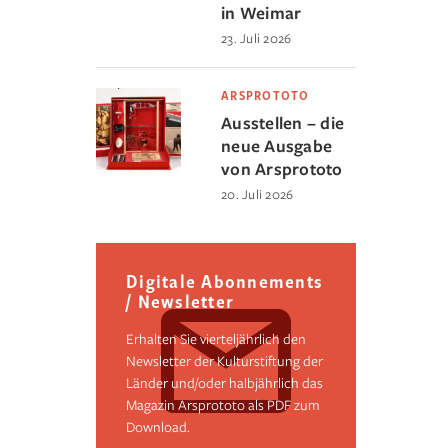
in Weimar
23. Juli 2026
ARSPROTOTO
Ausstellen – die
neue Ausgabe
von Arsprototo
20. Juli 2026
Digitale Abonnements
/ Newsletter
Erhalten Sie vierteljährlich den
Newsletter der Kulturstiftung der
Länder und/oder halbjährlich das
Magazin Arsprototo als PDF zum
Download.