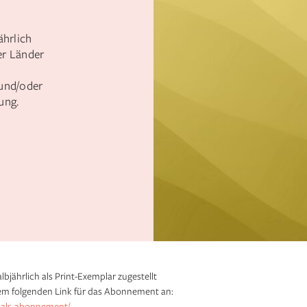
ährlich
er Länder
und/oder
ung.
lbjährlich als Print-Exemplar zugestellt
m folgenden Link für das Abonnement an:
-als-abonnement/