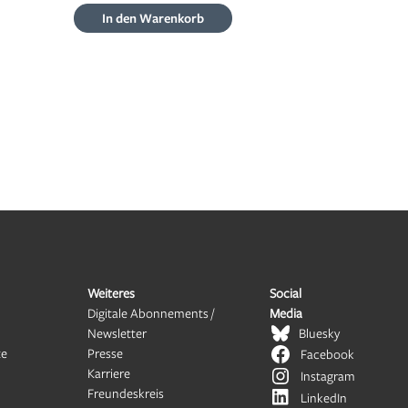
In den Warenkorb
Weiteres
Social
Digitale Abonnements /
Media
Newsletter
Bluesky
te
Presse
Facebook
Karriere
Instagram
Freundeskreis
LinkedIn