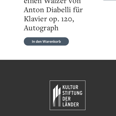
einen Walzer von
Anton Diabelli für
Klavier op. 120,
Autograph
In den Warenkorb