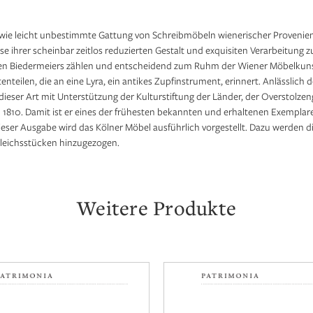
re wie leicht unbestimmte Gattung von Schreibmöbeln wienerischer Provenie
sse ihrer scheinbar zeitlos reduzierten Gestalt und exquisiten Verarbeitu
hen Biedermeiers zählen und entscheidend zum Ruhm der Wiener Möbelkunst
teilen, die an eine Lyra, ein antikes Zupfinstrument, erinnert. Anlässlic
ieser Art mit Unterstützung der Kulturstiftung der Länder, der Overstolzen
m 1810. Damit ist er eines der frühesten bekannten und erhaltenen Exempla
ieser Ausgabe wird das Kölner Möbel ausführlich vorgestellt. Dazu werden d
gleichsstücken hinzugezogen.
Weitere Produkte