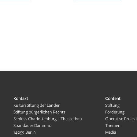
Kontakt
Content
Kulturstiftung der Länder
Stiftung
Stiftung bürgerlichen Rechts
Förderung
Schloss Charlottenburg – Theaterbau
Operative Projek
Spandauer Damm 10
Themen
14059 Berlin
Media