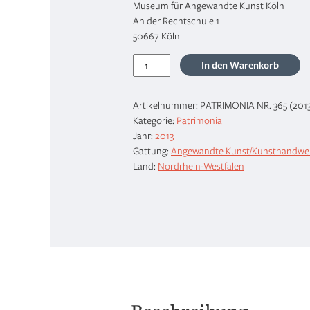
Museum für Angewandte Kunst Köln
An der Rechtschule 1
50667 Köln
Ein
In den Warenkorb
Wiener
Lyra-
Artikelnummer:
PATRIMONIA NR. 365 (201
Sekretär
Kategorie:
Patrimonia
des
Jahr:
2013
Empire
Gattung:
Angewandte Kunst/Kunsthandwe
Menge
Land:
Nordrhein-Westfalen