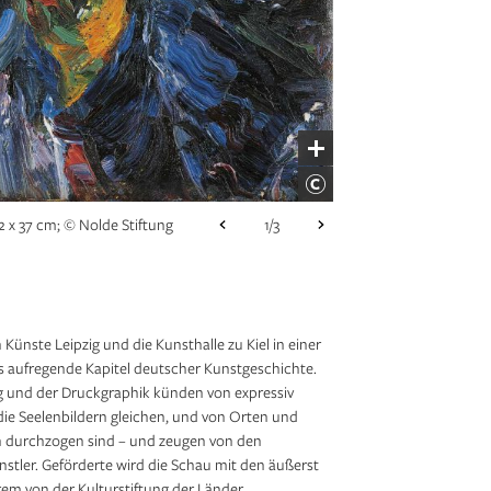
, 1906, 71 x 71 cm; © VG
1/3
 Berlin
2 x 37 cm; © Nolde Stiftung
1/3
ünste Leipzig und die Kunsthalle zu Kiel in einer
s aufregende Kapitel deutscher Kunstgeschichte.
g und der Druckgraphik künden von expressiv
die Seelenbildern gleichen, und von Orten und
n durchzogen sind – und zeugen von den
nstler. Geförderte wird die Schau mit den äußerst
em von der Kulturstiftung der Länder.