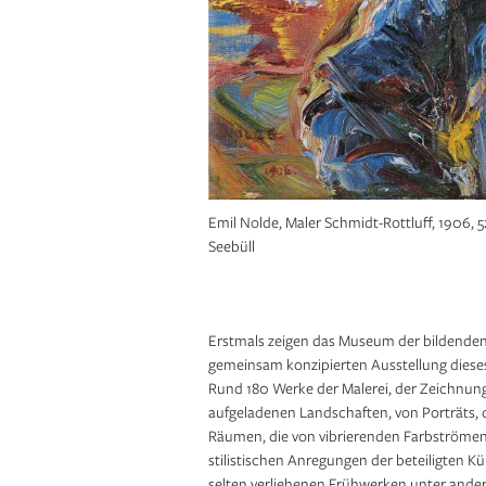
Karl Schmidt-Rottluff, Am Meer (Steilküste)
Bild-Kunst Bonn, 2016 und Brücke-Museum
Emil Nolde, Maler Schmidt-Rottluff, 1906, 5
Seebüll
Erstmals zeigen das Museum der bildenden K
gemeinsam konzipierten Ausstellung diese
Rund 180 Werke der Malerei, der Zeichnun
aufgeladenen Landschaften, von Porträts, 
Räumen, die von vibrierenden Farbströme
stilistischen Anregungen der beteiligten Kü
selten verliehenen Frühwerken unter ander