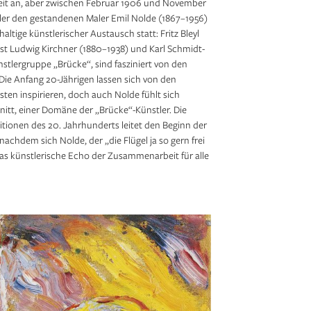
eit an, aber zwischen Februar 1906 und November
ler den gestandenen Maler Emil Nolde (1867–1956)
altige künstlerischer Austausch statt: Fritz Bleyl
nst Ludwig Kirchner (1880–1938) und Karl Schmidt-
nstlergruppe „Brücke“, sind fasziniert von den
 Die Anfang 20-Jährigen lassen sich von den
en inspirieren, doch auch Nolde fühlt sich
itt, einer Domäne der „Brücke“-Künstler. Die
itionen des 20. Jahrhunderts leitet den Beginn der
chdem sich Nolde, der „die Flügel ja so gern frei
 das künstlerische Echo der Zusammenarbeit für alle