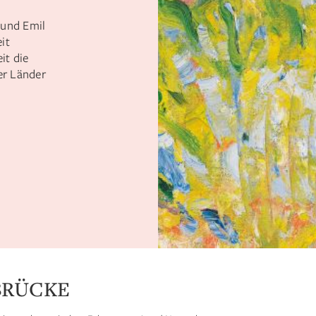
 und Emil
it
it die
der Länder
BRÜCKE