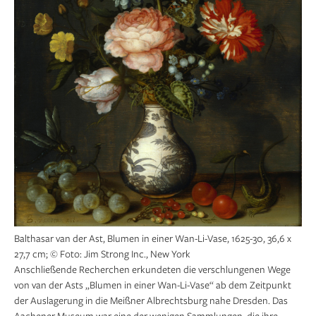
Balthasar van der Ast, Blumen in einer Wan-Li-Vase, 1625-30, 36,6 x
27,7 cm; © Foto: Jim Strong Inc., New York
Anschließende Recherchen erkundeten die verschlungenen Wege
von van der Asts „Blumen in einer Wan-Li-Vase“ ab dem Zeitpunkt
der Auslagerung in die Meißner Albrechtsburg nahe Dresden. Das
Aachener Museum war eine der wenigen Sammlungen, die ihre