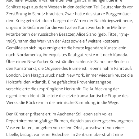
Schätze 1942 aus dem Westen in den östlichen Teil Deutschlands vor
Zerstörung in Schutz brachten. Zwar hatte das starke Burggemäuer
dem Krieg getrotzt, doch bargen die Wirren der Nachkriegszeit neue,
ungeahnte Gefahren für die wertvollen Kunstwerke: Eine Meißner
Mitarbeiterin der russischen Besatzer, Alice Siano (geb. Tittel, 1914–
1985), nahm das Werk van der Asts sowie elf weitere kostbare
Gemälde an sich. 1951 emigrierte die heute legendäre Kunstdiebin
nach Nordamerika, ihr exquisites Raubgut reiste mit nach Kanada.
Über einen New Yorker Kunsthändler schleuste Siano ihre Beute in
den Kunstmarkt, die Odyssee des Blumenstilllebens nahm Fahrt auf:
London, Den Haag, zurück nach New York, immer wieder kreuzte die
Holztafel den Atlantik. Eine gefälschte Provenienzangabe
verschleierte die ursprüngliche Herkunft. Die Aufdeckung der
eigentlichen Identität leitete die letzte transatlantische Etappe des
Werks, die Rückkehr in die heimische Sammlung, in die Wege.
Der Künstler präsentiert im Aachener Stillleben sein volles
Repertoire: mannigfaltige Blumen, die sich aus einer geschwungenen
Vase entfalten, umgeben von reifem Obst, umschwirrt von einer
Libelle, beäugt von einer Eidechse. Im Zentrum überstrahlt eine