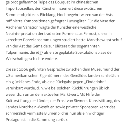
gelbrot geflammte Tulpe das Bouquet im chinesischen
Importporzellan, der Künstler inszeniert diese exotischen
Sammlerobjekte als Blickfang. Hochbegehrt waren van der Asts
raffinierte Kompositionen gefragter Luxusgüter. Für die Vase der
Aachener Variation wagte der Künstler eine westliche
Neuinterpretation der tradierten Formen aus Fernost, die er in
Utrechter Porzellansammlungen studiert hatte. Marktbewusst schuf
van der Ast das Gemälde zur Blütezeit der sogenannten
Tulpenmanie, die 1637 als erste geplatzte Spekulationsblase der
Wirtschaftsgeschichte endete.
Die seit 2006 geführten Gespräche zwischen dem Museumund der
US-amerikanischen Eigentümerin des Gemäldes fanden schließlich
ein glückliches Ende, als eine Rückgabe gegen „Finderlohn“
vereinbart wurde, d. h. wie bei solchen Rückführungen üblich,
wesentlich unter dem aktuellen Marktwert. Mit Hilfe der
Kulturstiftung der Länder, der Ernst von Siemens Kunststiftung, des
Landes Nordrhein-Westfalen sowie privater Sponsoren kehrt das
schmerzlich vermisste Blumenbildnis nun als ein wichtiger
Protagonist in die Sammlung zurück.