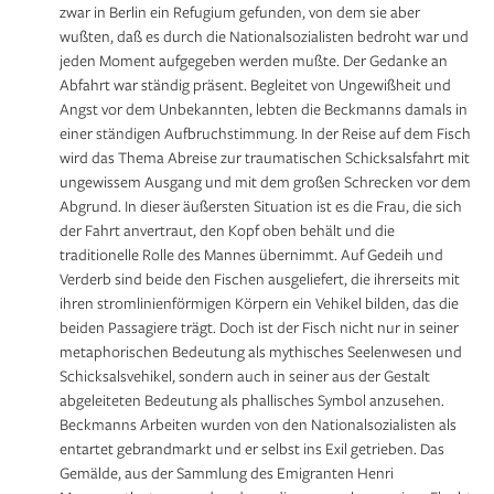
zwar in Berlin ein Refugium gefunden, von dem sie aber
wußten, daß es durch die Nationalsozialisten bedroht war und
jeden Moment aufgegeben werden mußte. Der Gedanke an
Abfahrt war ständig präsent. Begleitet von Ungewißheit und
Angst vor dem Unbekannten, lebten die Beckmanns damals in
einer ständigen Aufbruchstimmung. In der Reise auf dem Fisch
wird das Thema Abreise zur traumatischen Schicksalsfahrt mit
ungewissem Ausgang und mit dem großen Schrecken vor dem
Abgrund. In dieser äußersten Situation ist es die Frau, die sich
der Fahrt anvertraut, den Kopf oben behält und die
traditionelle Rolle des Mannes übernimmt. Auf Gedeih und
Verderb sind beide den Fischen ausgeliefert, die ihrerseits mit
ihren stromlinienförmigen Körpern ein Vehikel bilden, das die
beiden Passagiere trägt. Doch ist der Fisch nicht nur in seiner
metaphorischen Bedeutung als mythisches Seelenwesen und
Schicksalsvehikel, sondern auch in seiner aus der Gestalt
abgeleiteten Bedeutung als phallisches Symbol anzusehen.
Beckmanns Arbeiten wurden von den Nationalsozialisten als
entartet gebrandmarkt und er selbst ins Exil getrieben. Das
Gemälde, aus der Sammlung des Emigranten Henri