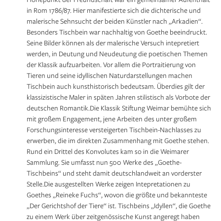
in Rom 1786/87. Hier manifestierte sich die dichterische und
malerische Sehnsucht der beiden Künstler nach „Arkadien“.
Besonders Tischbein war nachhaltig von Goethe beeindruckt.
Seine Bilder können als der malerische Versuch intepretiert
werden, in Deutung und Neudeutung die poetischen Themen
der Klassik aufzuarbeiten. Vor allem die Portraitierung von
Tieren und seine idyllischen Naturdarstellungen machen
Tischbein auch kunsthistorisch bedeutsam. Überdies gilt der
klassizistische Maler in späten Jahren stilistisch als Vorbote der
deutschen Romantik.Die Klassik Stiftung Weimar bemühte sich
mit großem Engagement, jene Arbeiten des unter großem
Forschungsinteresse versteigerten Tischbein-Nachlasses zu
erwerben, die im direkten Zusammenhang mit Goethe stehen.
Rund ein Drittel des Konvolutes kam so in die Weimarer
Sammlung. Sie umfasst nun 500 Werke des „Goethe-
Tischbeins“ und steht damit deutschlandweit an vorderster
Stelle.Die ausgestellten Werke zeigen Intepretationen zu
Goethes „Reineke Fuchs“, wovon die größte und bekannteste
„Der Gerichtshof der Tiere“ ist. Tischbeins „Idyllen“, die Goethe
zu einem Werk über zeitgenössische Kunst angeregt haben