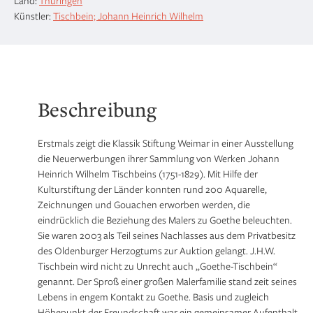
Land:
Thüringen
Zeichnungen
Künstler:
Tischbein; Johann Heinrich Wilhelm
Menge
Beschreibung
Erstmals zeigt die Klassik Stiftung Weimar in einer Ausstellung
die Neuerwerbungen ihrer Sammlung von Werken Johann
Heinrich Wilhelm Tischbeins (1751-1829). Mit Hilfe der
Kulturstiftung der Länder konnten rund 200 Aquarelle,
Zeichnungen und Gouachen erworben werden, die
eindrücklich die Beziehung des Malers zu Goethe beleuchten.
Sie waren 2003 als Teil seines Nachlasses aus dem Privatbesitz
des Oldenburger Herzogtums zur Auktion gelangt. J.H.W.
Tischbein wird nicht zu Unrecht auch „Goethe-Tischbein“
genannt. Der Sproß einer großen Malerfamilie stand zeit seines
Lebens in engem Kontakt zu Goethe. Basis und zugleich
Höhepunkt der Freundschaft war ein gemeinsamer Aufenthalt