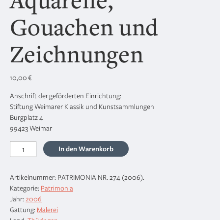
Gouachen und
Zeichnungen
10,00
€
Anschrift der geförderten Einrichtung:
Stiftung Weimarer Klassik und Kunstsammlungen
Burgplatz 4
99423 Weimar
Johann
In den Warenkorb
Heinrich
Wilhelm
Artikelnummer:
PATRIMONIA NR. 274 (2006)
.
Tischbein,
Kategorie:
Patrimonia
Aquarelle,
Jahr:
2006
Gouachen
Gattung:
Malerei
und