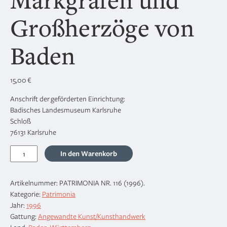
Großherzöge von
Baden
15,00
€
Anschrift der geförderten Einrichtung:
Badisches Landesmuseum Karlsruhe
Schloß
76131 Karlsruhe
Ausgewählte
In den Warenkorb
Werke
aus
Artikelnummer:
PATRIMONIA NR. 116 (1996)
.
den
Kategorie:
Patrimonia
Sammlungen
Jahr:
1996
der
Gattung:
Angewandte Kunst/Kunsthandwerk
Markgrafen