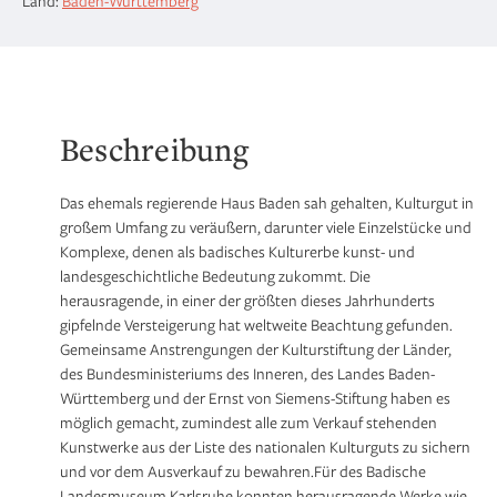
Land:
Baden-Württemberg
und
Großherzöge
von
Baden
Menge
Beschreibung
Das ehemals regierende Haus Baden sah gehalten, Kulturgut in
großem Umfang zu veräußern, darunter viele Einzelstücke und
Komplexe, denen als badisches Kulturerbe kunst- und
landesgeschichtliche Bedeutung zukommt. Die
herausragende, in einer der größten dieses Jahrhunderts
gipfelnde Versteigerung hat weltweite Beachtung gefunden.
Gemeinsame Anstrengungen der Kulturstiftung der Länder,
des Bundesministeriums des Inneren, des Landes Baden-
Württemberg und der Ernst von Siemens-Stiftung haben es
möglich gemacht, zumindest alle zum Verkauf stehenden
Kunstwerke aus der Liste des nationalen Kulturguts zu sichern
und vor dem Ausverkauf zu bewahren.Für des Badische
Landesmuseum Karlsruhe konnten herausragende Werke wie