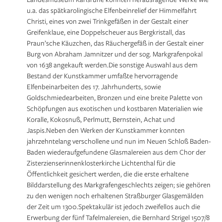
u.a. das spätkarolingische Elfenbeinrelief der Himmelfahrt
Christi, eines von zwei Trinkgefäßen in der Gestalt einer
Greifenklaue, eine Doppelscheuer aus Bergkristall, das
Praun’sche Käuzchen, das Räuchergefäß in der Gestalt einer
Burg von Abraham Jamnitzer und der sog. Markgrafenpokal
von 1638 angekauft werden.Die sonstige Auswahl aus dem
Bestand der Kunstkammer umfaßte hervorragende
Elfenbeinarbeiten des 17. Jahrhunderts, sowie
Goldschmiedearbeiten, Bronzen und eine breite Palette von
Schöpfungen aus exotischen und kostbaren Materialien wie
Koralle, Kokosnuß, Perlmutt, Bernstein, Achat und
Jaspis.Neben den Werken der Kunstkammer konnten
jahrzehntelang verschollene und nun im Neuen Schloß Baden-
Baden wiederaufgefundene Glasmalereien aus dem Chor der
Zisterzienserinnenklosterkirche Lichtenthal für die
Öffentlichkeit gesichert werden, die die erste erhaltene
Bilddarstellung des Markgrafengeschlechts zeigen; sie gehören
zu den wenigen noch erhaltenen Straßburger Glasgemälden
der Zeit um 1300.Spektakulär ist jedoch zweifellos auch die
Erwerbung der fünf Tafelmalereien, die Bernhard Strigel 1507/8