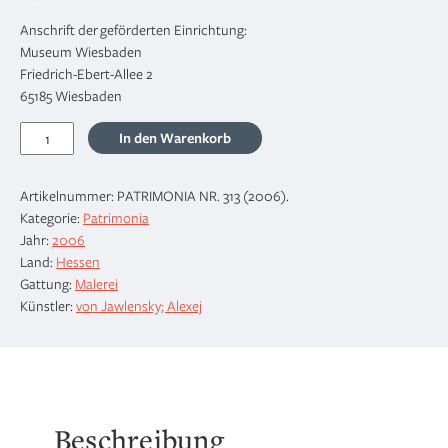
Anschrift der geförderten Einrichtung:
Museum Wiesbaden
Friedrich-Ebert-Allee 2
65185 Wiesbaden
Heilandsgesicht:
In den Warenkorb
Ruhendes
Licht,
Artikelnummer:
PATRIMONIA NR. 313 (2006)
.
1921
Kategorie:
Patrimonia
Menge
Jahr:
2006
Land:
Hessen
Gattung:
Malerei
Künstler:
von Jawlensky; Alexej
Beschreibung