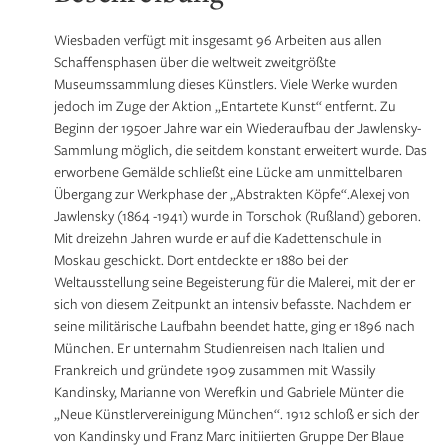
Wiesbaden verfügt mit insgesamt 96 Arbeiten aus allen
Schaffensphasen über die weltweit zweitgrößte
Museumssammlung dieses Künstlers. Viele Werke wurden
jedoch im Zuge der Aktion „Entartete Kunst“ entfernt. Zu
Beginn der 1950er Jahre war ein Wiederaufbau der Jawlensky-
Sammlung möglich, die seitdem konstant erweitert wurde. Das
erworbene Gemälde schließt eine Lücke am unmittelbaren
Übergang zur Werkphase der „Abstrakten Köpfe“.Alexej von
Jawlensky (1864 -1941) wurde in Torschok (Rußland) geboren.
Mit dreizehn Jahren wurde er auf die Kadettenschule in
Moskau geschickt. Dort entdeckte er 1880 bei der
Weltausstellung seine Begeisterung für die Malerei, mit der er
sich von diesem Zeitpunkt an intensiv befasste. Nachdem er
seine militärische Laufbahn beendet hatte, ging er 1896 nach
München. Er unternahm Studienreisen nach Italien und
Frankreich und gründete 1909 zusammen mit Wassily
Kandinsky, Marianne von Werefkin und Gabriele Münter die
„Neue Künstlervereinigung München“. 1912 schloß er sich der
von Kandinsky und Franz Marc initiierten Gruppe Der Blaue