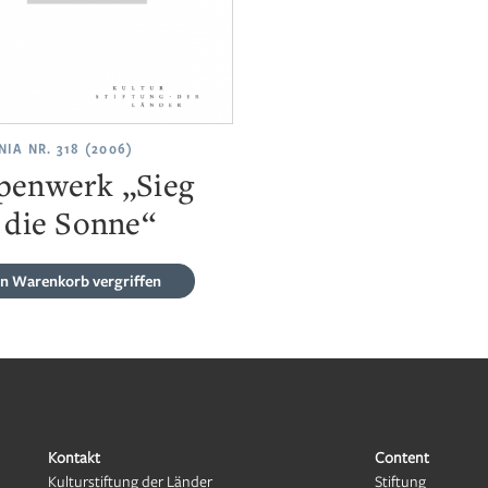
IA NR. 318 (2006)
enwerk „Sieg
 die Sonne“
en Warenkorb
vergriffen
Kontakt
Content
Kulturstiftung der Länder
Stiftung