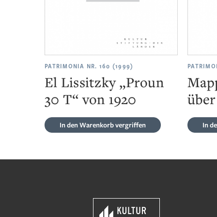
PATRIMONIA NR. 160 (1999)
PATRIMON
El Lissitzky „Proun
Mapp
30 T“ von 1920
über
In den Warenkorb
vergriffen
In d