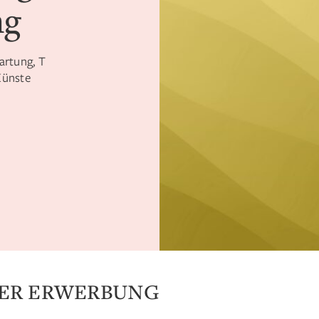
ng
artung, T
Künste
DER ERWERBUNG