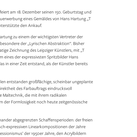
eiert am 18. Dezember seinen 150. Geburtstag und
 Neuerwerbung eines Gemäldes von Hans Hartung „T
unterstützte den Ankauf.
artung zu einem der wichtigsten Vertreter der
besondere der „Lyrischen Abstraktion“. Bisher
tige Zeichnung des Leipziger Künstlers, mit „T
 eines der expressivsten Spritzbilder Hans
 in einer Zeit entstand, als der Künstler bereits
olen entstanden großflächige, scheinbar ungeplante
irektheit des Farbauftrags eindrucksvoll
 Maltechnik, die mit ihrem radikalen
rm der Formlosigkeit noch heute zeitgenössische
ander abgegrenzten Schaffensperioden: der freien
sch-expressiven Linear­kompositionen der Jahre
essionismus’ der 1950er Jahre, den Acrylbildern