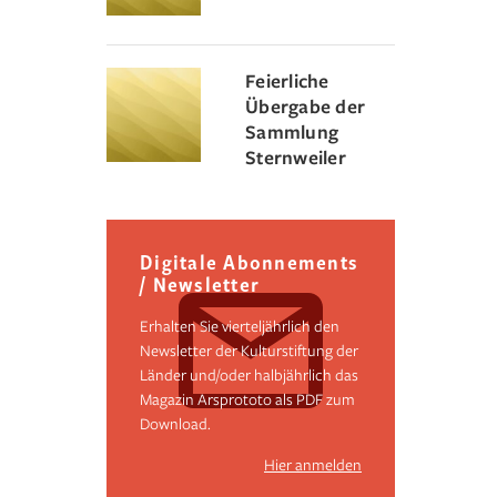
Feierliche
Übergabe der
Sammlung
Sternweiler
Digitale Abonnements
/ Newsletter
Erhalten Sie vierteljährlich den
Newsletter der Kulturstiftung der
Länder und/oder halbjährlich das
Magazin Arsprototo als PDF zum
Download.
Hier anmelden