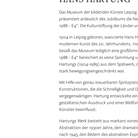
Das Museum der bildenden Künste Leipzig f
präsentiert anlässlich des Jubiläums die
1988 – E4“. Die Kulturstiftung der Länder 
1904 in Leipzig geboren, avancierte Hans H
modernen Kunst des 20. Jahrhunderts, ins
besaß das Museum lediglich eine großforma
1988 – E4“ bereichert es seine Sammlung um
Hartungs (1904-1989) aus dem Spätwerk, das
stark bewegungseingeschränkt war.
Mit Hilfe von genau steuerbaren Spritzpist
Konstruktionen, die die Schnelligkeit und D
vergegenwärtigen. Hartung entwickelte eine
gestalterischen Ausdruck und einer Bildfo
Künstler beeinflusst.
Hartungs Werk besteht aus markant vonein
Abstraktion der 1930er Jahre, den dramati
nach 1945, den Bildern des abstrakten Expr