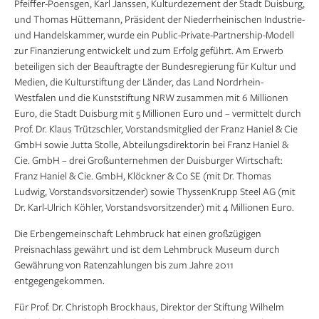
Pfeiffer-Poensgen, Karl Janssen, Kulturdezernent der Stadt Duisburg,
und Thomas Hüttemann, Präsident der Niederrheinischen Industrie-
und Handelskammer, wurde ein Public-Private-Partnership-Modell
zur Finanzierung entwickelt und zum Erfolg geführt. Am Erwerb
beteiligen sich der Beauftragte der Bundesregierung für Kultur und
Medien, die Kulturstiftung der Länder, das Land Nordrhein-
Westfalen und die Kunststiftung NRW zusammen mit 6 Millionen
Euro, die Stadt Duisburg mit 5 Millionen Euro und – vermittelt durch
Prof. Dr. Klaus Trützschler, Vorstandsmitglied der Franz Haniel & Cie
GmbH sowie Jutta Stolle, Abteilungsdirektorin bei Franz Haniel &
Cie. GmbH – drei Großunternehmen der Duisburger Wirtschaft:
Franz Haniel & Cie. GmbH, Klöckner & Co SE (mit Dr. Thomas
Ludwig, Vorstandsvorsitzender) sowie ThyssenKrupp Steel AG (mit
Dr. Karl-Ulrich Köhler, Vorstandsvorsitzender) mit 4 Millionen Euro.
Die Erbengemeinschaft Lehmbruck hat einen großzügigen
Preisnachlass gewährt und ist dem Lehmbruck Museum durch
Gewährung von Ratenzahlungen bis zum Jahre 2011
entgegengekommen.
Für Prof. Dr. Christoph Brockhaus, Direktor der Stiftung Wilhelm