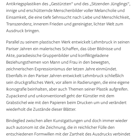
Antikriegsplastiken des „Gestürzten“ und des „Sitzenden Jünglings“,
innige und erschütternde Menschenbilder voller Melancholie und
Einsamkeit, die eine tiefe Sehnsucht nach Liebe und Menschlichkeit,
Transzendenz, innerem Frieden und gereinigter, lichter Welt zum
Ausdruck bringen.
Parallel zu seinem plastischen Werk entwickelt Lehmbruck in seinen
Pariser Jahren ein malerisches Schaffen, das über Bildnisse und
Akte, paradiesische Gruppenbilder und konfliktgeladene
Beziehungsthemen von Mann und Frau in den bewegten,
zeichnerischen Expressionismus der letzen Jahre einmündet.
Ebenfalls in den Pariser Jahren entwickelt Lehmbruck schließlich
sein druckgrafisches Werk, vor allem in Radierungen, die eine eigene
Ikonografie beinhalten, aber auch Themen seiner Plastik aufgreifen.
Zupackend und unkonventionell geht der Künstler mit dem
Grabstichel wie mit den Papieren beim Drucken um und verändert
wiederholt die Zustände dieser Blätter.
Bindeglied zwischen allen Kunstgattungen und doch immer wieder
auch autonom ist die Zeichnung, die in reichlicher Fülle den
entschiedenen Formwillen mit der Zartheit des Ausdrucks verbindet