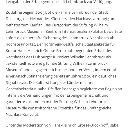
Leihgaben der Erbengemeinschaft Lehmbruck zur Verfügung.
Zu Jahresbeginn 2005 bot die Familie Lehmbruck der Stadt
Duisburg, der Heimat des Künstlers, den Nachlass vorrangig und
befristet zum Kauf an. Das Kuratorium der Stiftung Wilhelm
Lehmbruck Museum – Zentrum Internationaler Skulptur bewertete
sofort die dauerhafte Sicherung des Lehmbruck-Nachlasses als
höchste Priorität. Der nordrhein-westfälische Staatssekretär für
Kultur Hans-Heinrich Grosse-Brockhoff begriff den Erhalt des
Nachlasses des Duisburger Künstlers Wilhelm Lehmbruck als
„existentiell notwendig für die Stiftung Wilhelm Lehmbruck
Museum“ und engagierte sich in besonderer Weise, indem er mit
einer Anschubfinanzierung bereits im Jahre 2006 ein deutliches
Signal setzte. Die Kulturstiftung der Länder mit ihrer
Generalsekretärin Isabel Pfeiffer-Poensgen begleitete von Beginn an
intensiv die Verhandlungen mit der Erbengemeinschaft und
garantierte zusammen mit der Stiftung Wilhelm Lehmbruck
Museum die kunsthistorische Expertise für das umfangreiche
Nachlass-Konvolut.
Unter der Moderation von Hans-Heinrich Grosse-Brockhoff, Isabel