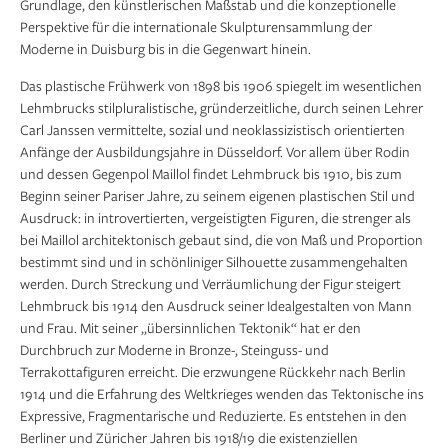
Grundlage, den künstlerischen Maßstab und die konzeptionelle
Perspektive für die internationale Skulpturensammlung der
Moderne in Duisburg bis in die Gegenwart hinein.
Das plastische Frühwerk von 1898 bis 1906 spiegelt im wesentlichen
Lehmbrucks stilpluralistische, gründerzeitliche, durch seinen Lehrer
Carl Janssen vermittelte, sozial und neoklassizistisch orientierten
Anfänge der Ausbildungsjahre in Düsseldorf. Vor allem über Rodin
und dessen Gegenpol Maillol findet Lehmbruck bis 1910, bis zum
Beginn seiner Pariser Jahre, zu seinem eigenen plastischen Stil und
Ausdruck: in introvertierten, vergeistigten Figuren, die strenger als
bei Maillol architektonisch gebaut sind, die von Maß und Proportion
bestimmt sind und in schönliniger Silhouette zusammengehalten
werden. Durch Streckung und Verräumlichung der Figur steigert
Lehmbruck bis 1914 den Ausdruck seiner Idealgestalten von Mann
und Frau. Mit seiner „übersinnlichen Tektonik“ hat er den
Durchbruch zur Moderne in Bronze-, Steinguss- und
Terrakottafiguren erreicht. Die erzwungene Rückkehr nach Berlin
1914 und die Erfahrung des Weltkrieges wenden das Tektonische ins
Expressive, Fragmentarische und Reduzierte. Es entstehen in den
Berliner und Züricher Jahren bis 1918/19 die existenziellen