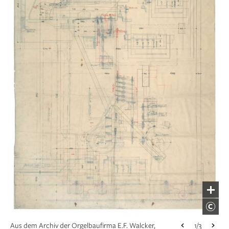
Aus dem Archiv der Orgelbaufirma E.F. Walcker,
1/3
Ludwigsburg: Foto der Holzdreherei, im
Hintergrund Eberhard Heinrich Walcker, Sohn von
Eberhard Friedrich Walcker, Wirtschaftsarchiv
Baden-Württemberg, Stuttgart
Aus dem Archiv der Orgelbaufirma E.F. Walcker,
1/3
Aus dem Archiv der Orgelbaufirma E.F. Walcker,
1/3