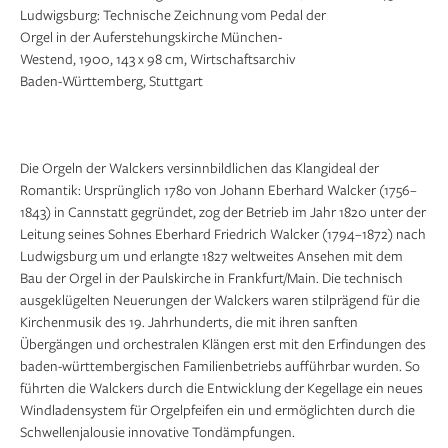
Ludwigsburg: Foto der St. Petrikirche in Lübeck,
Ludwigsburg: Technische Zeichnung vom Pedal der
um 1900, Orgel 1887 von Eberhard Heinrich
Orgel in der Auferstehungskirche München-
Walcker gebaut, Wirtschaftsarchiv Baden-
Westend, 1900, 143 x 98 cm, Wirtschaftsarchiv
Württemberg, Stuttgart
Baden-Württemberg, Stuttgart
Die Orgeln der Walckers versinnbildlichen das Klangideal der
Romantik: Ursprünglich 1780 von Johann Eberhard Walcker (1756–
1843) in Cannstatt gegründet, zog der Betrieb im Jahr 1820 unter der
Leitung seines Sohnes Eberhard Friedrich Walcker (1794–1872) nach
Ludwigsburg um und erlangte 1827 weltweites Ansehen mit dem
Bau der Orgel in der Paulskirche in Frankfurt/Main. Die technisch
ausgeklügelten Neuerungen der Walckers waren stilprägend für die
Kirchenmusik des 19. Jahrhunderts, die mit ihren sanften
Übergängen und orchestralen Klängen erst mit den Erfindungen des
baden-württembergischen Familienbetriebs aufführbar wurden. So
führten die Walckers durch die Entwicklung der Kegellage ein neues
Windladensystem für Orgelpfeifen ein und ermöglichten durch die
Schwellenjalousie innovative Tondämpfungen.