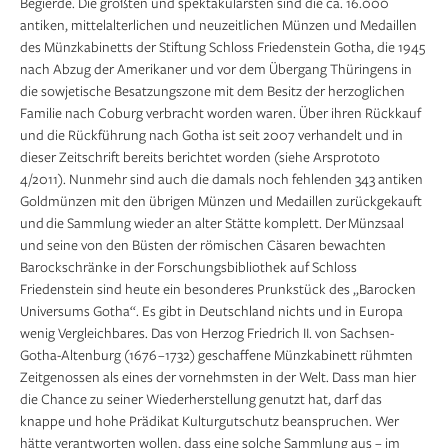
Begierde. Die größten und spektakulärsten sind die ca. 16.000
antiken, mittelalter­lichen und neuzeitlichen Münzen und Medaillen
des Münzkabinetts der Stiftung Schloss Friedenstein Gotha, die 1945
nach Abzug der Amerikaner und vor dem Übergang Thüringens in
die sowjetische Besatzungszone mit dem Besitz der herzoglichen
Familie nach Coburg verbracht worden waren. Über ihren Rückkauf
und die Rückführung nach Gotha ist seit 2007 verhandelt und in
dieser Zeitschrift bereits berichtet worden (siehe Arsprototo
4/2011). Nunmehr sind auch die damals noch fehlenden 343 antiken
Goldmünzen mit den übrigen Münzen und Medaillen zurückgekauft
und die Sammlung wieder an alter Stätte komplett. Der Münzsaal
und seine von den Büsten der römischen Cäsaren bewachten
Barockschränke in der Forschungsbibliothek auf Schloss
Friedenstein sind heute ein besonderes Prunkstück des „Barocken
Universums Gotha“. Es gibt in Deutschland nichts und in Europa
wenig Vergleichbares. Das von Herzog Friedrich II. von Sachsen-
Gotha-Altenburg (1676 –1732) geschaffene Münzkabinett rühmten
Zeitgenossen als eines der vor­nehmsten in der Welt. Dass man hier
die Chance zu seiner Wiederherstellung genutzt hat, darf das
knappe und hohe Prädikat Kulturgutschutz beanspruchen. Wer
hätte verantworten wollen, dass eine solche Sammlung aus – im