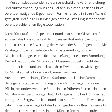
im Museumsdepot, sondern die wissenschaftliche Veröffentlichung
und Nutzbarmachung muss das Ziel sein. In dieser Hinsicht gibt es
bereits ermutigende Ergebnisse in Form einer 2017 in Bozen (Italien)
gezeigten und für 2018 in Wien geplanten Ausstellung samt der dazu
bereits erschienenen Begleitpublikation.
Nicht Rückkauf oder Aspekte der numismatischen Wissenschaft,
sondern das klassische Feld der musealen Bestandsergänzung
charakterisiert die Erwerbung der Museen der Stadt Regensburg. Die
Versteigerung einer bedeutenden Privatsammlung bot die
Möglichkeit zur gezielten Lückenschließung der eigenen Sammlung.
Die Verknappung der Mittel in den Museumsbudgets macht die
kontinuierlichen und unspektakulären Erwerbungen, wie sie gerade
für Münzkabinette typisch sind, immer mehr zur
Ausnahmeerscheinung. Für ein Stadtmuseum ist eine Sammlung
der eigenen städtischen und regionalen Münzen eigentlich eine
Pflicht, besonders wenn die Stadt einst in früheren Zeiten selbst den
Münzhammer geschwungen hat. Und Regensburg besitzt in der Tat
eine ganz außergewöhnliche numismatische Tradition. Es war im 9.
Jahrhundert der einzige Ort des karolingischen Großreiches jenseits
des alten römischen Limes, in dem Münzen überhaupt geprägt