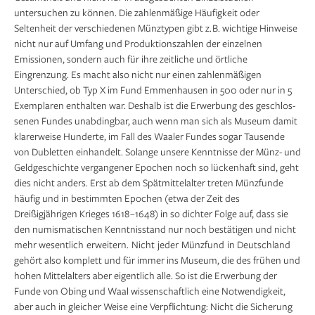
untersuchen zu können. Die zahlenmäßige Häufigkeit oder
Seltenheit der verschiedenen Münztypen gibt z. B. wichtige Hinweise
nicht nur auf Umfang und Produktionszahlen der einzelnen
Emissionen, sondern auch für ihre zeitliche und örtliche
Eingrenzung. Es macht also nicht nur einen zahlenmäßigen
Unterschied, ob Typ X im Fund Emmenhausen in 500 oder nur in 5
Exemplaren enthalten war. Deshalb ist die Erwerbung des geschlos­
senen Fundes unabdingbar, auch wenn man sich als Museum damit
klarerweise Hunderte, im Fall des Waaler Fundes sogar Tausende
von Dubletten einhandelt. Solange unsere Kenntnisse der Münz- und
Geldgeschichte vergangener Epochen noch so lückenhaft sind, geht
dies nicht anders. Erst ab dem Spätmittelalter treten Münzfunde
häufig und in bestimmten Epochen (etwa der Zeit des
Dreißigjährigen Krieges 1618 –1648) in so dichter Folge auf, dass sie
den numismatischen Kenntnisstand nur noch bestätigen und nicht
mehr wesentlich erweitern. Nicht jeder Münzfund in Deutschland
gehört also komplett und für immer ins Museum, die des frühen und
hohen Mittelalters aber eigentlich alle. So ist die Erwerbung der
Funde von Obing und Waal wissenschaftlich eine Notwendigkeit,
aber auch in gleicher Weise eine Verpflichtung: Nicht die Sicherung