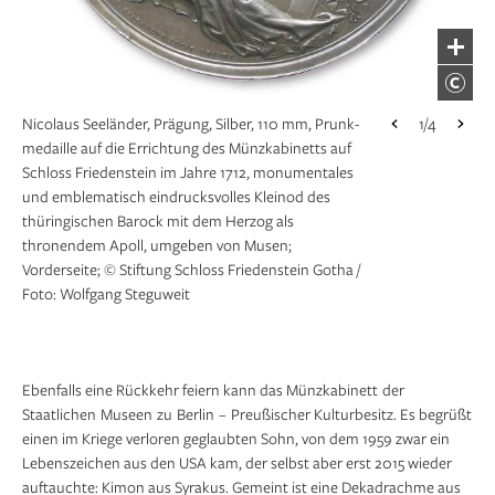
Nicolaus Seeländer, Prägung, Silber, 110 mm, Prunk­
Nicolaus Seeländer, Prägung, Silber, 110 mm, Prunk­
Sebastian Dadler, Prägung, Gold, 72 mm, 1639,
Sebastian Dadler, Prägung, Gold, 72 mm, 1639,
1/4
1/4
1/4
1/4
medaille auf die Errichtung des Münzkabinetts auf
medaille auf die Errichtung des Münzkabinetts auf
Prunkmedaille Kurfürst Georg Wilhelm von
Prunkmedaille Kurfürst Georg Wilhelm von
Schloss Friedenstein im Jahre 1712, monumentales
Schloss Friedenstein im Jahre 1712, monumentales
Brandenburg mit seinem Sohn, dem späteren
Brandenburg mit seinem Sohn, dem späteren
und emblematisch eindrucksvolles Kleinod des
und emblematisch eindrucksvolles Kleinod des
Großen Kurfürsten, auf den Waffenstillstand in
Großen Kurfürsten, auf den Waffenstillstand in
thüringischen Barock mit dem Herzog als
thüringischen Barock mit dem Herzog als
Preußen; Vorderseite; © Stiftung Schloss
Preußen; Rückseite; © Stiftung Schloss
thronendem Apoll, umgeben von Musen;
thronendem Apoll, umgeben von Musen;
Friedenstein Gotha / Foto: Wolfgang Steguweit
Friedenstein Gotha / Foto: Wolfgang Steguweit
Vorderseite; © Stiftung Schloss Friedenstein Gotha /
Rückseite; © Stiftung Schloss Friedenstein Gotha /
Foto: Wolfgang Steguweit
Foto: Wolfgang Steguweit
Ebenfalls eine Rückkehr feiern kann das Münz­kabinett der
Staatlichen Museen zu Berlin – Preußischer Kulturbesitz. Es begrüßt
einen im Kriege verloren geglaubten Sohn, von dem 1959 zwar ein
Lebens­zeichen aus den USA kam, der selbst aber erst 2015 wieder
auftauchte: Kimon aus Syrakus. Gemeint ist eine Dekadrachme aus