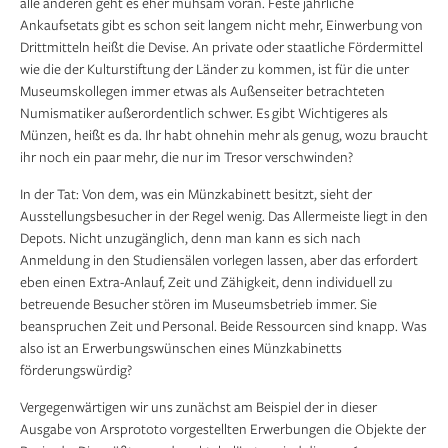
alle anderen geht es eher mühsam voran. Feste jährliche
Ankaufsetats gibt es schon seit langem nicht mehr, Einwerbung von
Drittmitteln heißt die Devise. An private oder staat­liche Fördermittel
wie die der Kulturstiftung der Länder zu kommen, ist für die unter
Museumskollegen immer etwas als Außenseiter betrachteten
Numisma­tiker außerordentlich schwer. Es gibt Wichtigeres als
Münzen, heißt es da. Ihr habt ohnehin mehr als genug, wozu braucht
ihr noch ein paar mehr, die nur im Tresor verschwinden?
In der Tat: Von dem, was ein Münzkabinett ­besitzt, sieht der
Ausstellungsbesucher in der Regel wenig. Das Allermeiste liegt in den
Depots. Nicht unzugänglich, denn man kann es sich nach
Anmeldung in den Studiensälen vorlegen lassen, aber das erfordert
eben einen Extra-Anlauf, Zeit und Zähigkeit, denn individuell zu
betreuende Besucher stören im Museumsbetrieb immer. Sie
beanspruchen Zeit und Per­sonal. Beide Ressourcen sind knapp. Was
also ist an Erwerbungswünschen eines Münzkabinetts
förderungswürdig?
Vergegenwärtigen wir uns zunächst am Beispiel der in dieser
Ausgabe von Arsprototo vorgestellten Erwerbungen die Objekte der