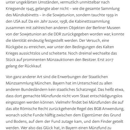
unter ungeklärten Umständen, vermutlich unmittelbar nach
Kriegsende 1945, gelangte aber nicht – wie die gesamte Sammlung
des Münzkabinetts – in die Sowjetunion, sondern tauchte 1959 in
den USA auf. Da ein Jahr zuvor, 1958, die Kabinettssammlung
zusammen mit zahlreichen anderen Objekten der Berliner Museen
von der Sowjetunion an die DDR zurückgegeben worden war, konnte
die Identität eindeutig festgestellt werden. Der Versuch, eine
Rückgabe zu erreichen, war unter den Bedingungen des Kalten
Krieges aussichtslos und scheiterte. Noch dreimal wechselte das
Stück auf prominenten Münzauktionen den Besitzer. Erst 2017
gelang der Rückkauf.
Von ganz anderer Art sind die Erwerbungen der Staatlichen
Münzsammlung München. Bayern hat im Unterschied zu allen
anderen Bundesländern kein staatliches Schatzregal. Das heißt etwa,
dass dort gemachte Münzfunde nicht vom Staat entschädigungslos
eingezogen werden können. Vielmehr findet bei Münzfunden die auf
das alte Römische Recht zurückgehende Regel des BGB Anwendung,
wonach solche Funde hälftig zwischen dem Eigentümer des Grund
und Bodens, auf dem der Fund zutage kam, und dem Finder geteilt
werden. Wer also das Glück hat, in ­Bayern einen Münzfund zu