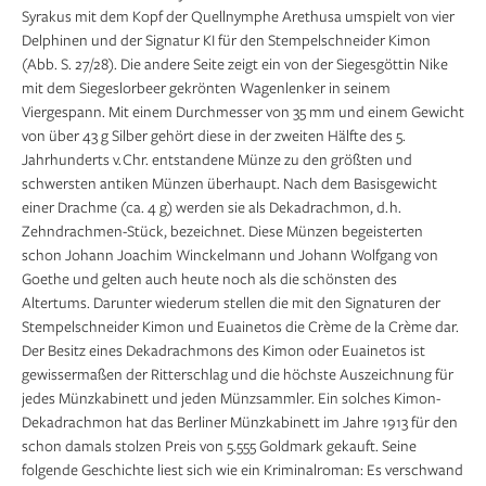
Syrakus mit dem Kopf der Quellnymphe Arethusa umspielt von vier
Delphinen und der Signatur KI für den Stempelschneider Kimon
(Abb. S. 27/28). Die andere Seite zeigt ein von der Siegesgöttin Nike
mit dem Siegeslorbeer gekrönten Wagenlenker in seinem
Viergespann. Mit einem Durchmesser von 35 mm und einem Gewicht
von über 43 g Silber gehört diese in der zweiten Hälfte des 5.
Jahrhunderts v. Chr. entstandene Münze zu den größten und
schwersten antiken Münzen überhaupt. Nach dem Basisgewicht
einer Drachme (ca. 4 g) werden sie als Dekadrachmon, d. h.
Zehndrachmen-Stück, bezeichnet. Diese Münzen begeisterten
schon Johann Joachim Winckelmann und Johann Wolfgang von
Goethe und gelten auch heute noch als die schönsten des
Altertums. Darunter wiederum stellen die mit den Signaturen der
Stempelschneider Kimon und Euainetos die Crème de la Crème dar.
Der Besitz eines Dekadrachmons des Kimon oder Euainetos ist
gewissermaßen der Ritterschlag und die höchste Auszeichnung für
jedes Münzkabinett und jeden Münzsammler. Ein solches Kimon-
Dekadrachmon hat das Berliner Münzkabinett im Jahre 1913 für den
schon damals stolzen Preis von 5.555 Goldmark gekauft. Seine
folgende Geschichte liest sich wie ein Kriminal­roman: Es verschwand