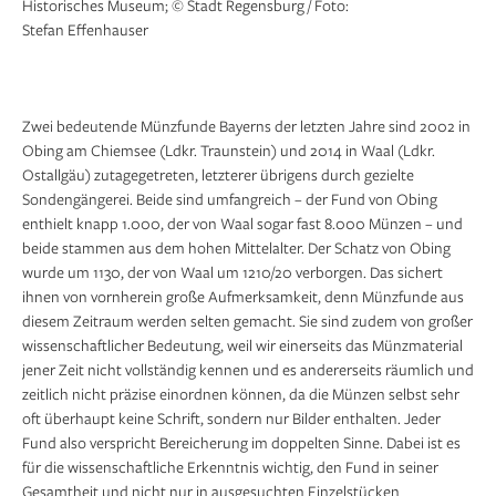
Historisches Museum; © Stadt Regensburg / Foto:
ROM IMP SEMP AUG* “;
die Signatur „ICB“; am Rand Strichelkreis,
Signatur „C D OEXL“; am Rand Strichelkreis,
Stefan Effenhauser
Umschrift: „MONETA REIPUBL RATISBONENSIS.“;
Umschrift: „CAROL VII - D G ROM IMP SA“;
Alle Münzen: Museen der Stadt Regensburg,
Historisches Museum; © Stadt Regensburg / Foto:
Alle Münzen: Museen der Stadt Regensburg,
Alle Münzen: Museen der Stadt Regensburg,
Stefan Effenhauser
Historisches Museum; © Stadt Regensburg / Foto:
Historisches Museum; © Stadt Regensburg / Foto:
Zwei bedeutende Münzfunde Bayerns der letzten Jahre sind 2002 in
Stefan Effenhauser
Stefan Effenhauser
Obing am Chiemsee (Ldkr. Traunstein) und 2014 in Waal (Ldkr.
Ostallgäu) zutagegetreten, letzterer übrigens durch gezielte
Sondengängerei. Beide sind umfangreich – der Fund von Obing
enthielt knapp 1.000, der von Waal sogar fast 8.000 Münzen – und
beide stammen aus dem hohen Mittelalter. Der Schatz von Obing
wurde um 1130, der von Waal um 1210/20 verborgen. Das sichert
ihnen von vornherein große Aufmerksamkeit, denn Münzfunde aus
diesem Zeitraum werden selten gemacht. Sie sind zudem von großer
wissenschaftlicher Bedeutung, weil wir einerseits das Münzmaterial
jener Zeit nicht vollständig kennen und es andererseits räumlich und
zeitlich nicht präzise einordnen können, da die Münzen selbst sehr
oft überhaupt keine Schrift, sondern nur Bilder enthalten. Jeder
Fund also verspricht Bereicherung im doppelten Sinne. Dabei ist es
für die wissenschaftliche Erkenntnis wichtig, den Fund in seiner
Gesamtheit und nicht nur in ausgesuchten Einzelstücken