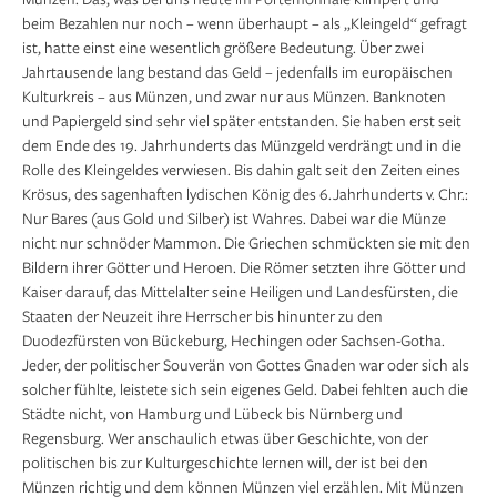
beim Bezahlen nur noch – wenn überhaupt – als „Kleingeld“ gefragt
ist, hatte einst eine wesentlich größere Bedeutung. Über zwei
Jahrtausende lang bestand das Geld – jedenfalls im europäischen
Kulturkreis – aus Münzen, und zwar nur aus Münzen. Banknoten
und Papiergeld sind sehr viel später entstanden. Sie haben erst seit
dem Ende des 19. Jahrhunderts das Münzgeld verdrängt und in die
Rolle des Kleingeldes verwiesen. Bis dahin galt seit den Zeiten eines
Krösus, des sagenhaften lydischen König des 6. Jahrhunderts v. Chr.:
Nur Bares (aus Gold und Silber) ist Wahres. Dabei war die Münze
nicht nur schnöder Mammon. Die Griechen schmückten sie mit den
Bildern ihrer Götter und Heroen. Die Römer setzten ihre Götter und
Kaiser darauf, das Mittelalter seine Heiligen und Landesfürsten, die
Staaten der Neuzeit ihre Herrscher bis hinunter zu den
Duodezfürsten von Bücke­burg, Hechingen oder Sachsen-Gotha.
Jeder, der poli­tischer Souverän von Gottes Gnaden war oder sich als
solcher fühlte, leistete sich sein eigenes Geld. Dabei fehlten auch die
Städte nicht, von Hamburg und Lübeck bis Nürnberg und
Regensburg. Wer anschaulich etwas über Geschichte, von der
politischen bis zur Kulturgeschichte lernen will, der ist bei den
Münzen richtig und dem können Münzen viel erzählen. Mit Münzen