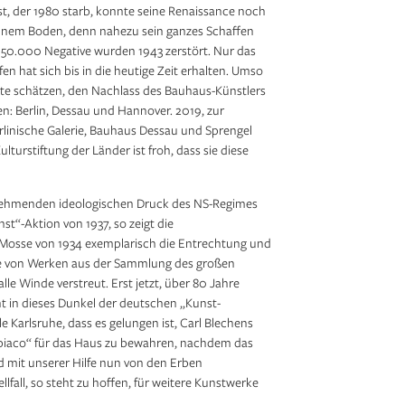
bst, der 1980 starb, konnte seine Renaissance noch
ünnem Boden, denn nahezu sein ganzes Schaffen
50.000 Negative wurden 1943 zerstört. Nur das
en hat sich bis in die heutige Zeit erhalten. Umso
dte schätzen, den Nachlass des Bauhaus-Künstlers
en: Berlin, Dessau und Hannover. 2019, zur
rlinische Galerie, Bauhaus Dessau und Sprengel
turstiftung der Länder ist froh, dass sie diese
nehmenden ideologischen Druck des NS-Regimes
st“-Aktion von 1937, so zeigt die
osse von 1934 exemplarisch die Entrechtung und
e von Werken aus der Sammlung des großen
le Winde verstreut. Erst jetzt, über 80 Jahre
ht in dieses Dunkel der deutschen „Kunst-
le Karlsruhe, dass es gelungen ist, Carl Blechens
 Subiaco“ für das Haus zu bewahren, nachdem das
und mit unserer Hilfe nun von den Erben
all, so steht zu hoffen, für weitere Kunstwerke