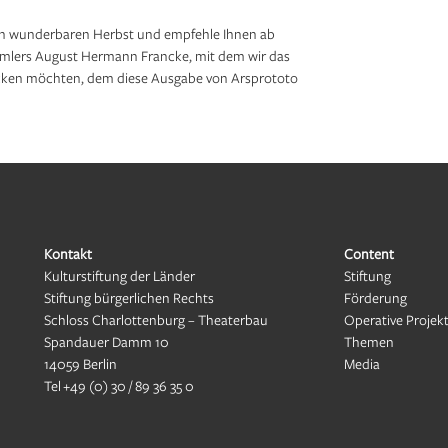
en wunderbaren Herbst und empfehle Ihnen ab
ammlers August Hermann Francke, mit dem wir das
ücken möchten, dem diese Ausgabe von Arsprototo
Kontakt
Content
Kulturstiftung der Länder
Stiftung
Stiftung bürgerlichen Rechts
Förderung
Schloss Charlottenburg – Theaterbau
Operative Projek
Spandauer Damm 10
Themen
14059 Berlin
Media
Tel
+49 (0) 30 / 89 36 35 0