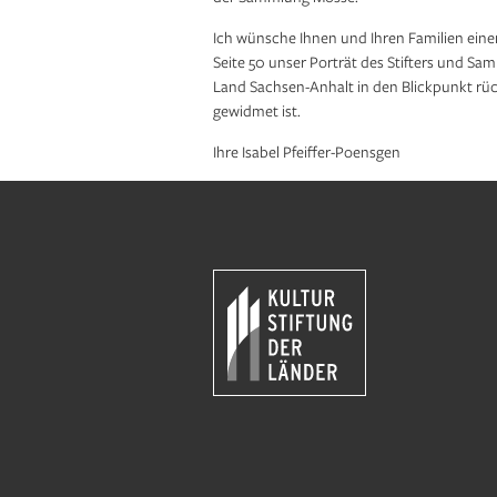
Ich wünsche Ihnen und Ihren Familien ein
Seite 50 unser Porträt des Stifters und S
Land Sachsen-Anhalt in den Blickpunkt r
gewidmet ist.
Ihre Isabel Pfeiffer-Poensgen