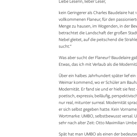
Liebe Leserin, lieber Leser,
kein Geringerer als Charles Baudelaire hat
vollkommenen Flaneur, für den passioniert
Menge zu hausen, im Wogenden, in der Bew
betrachtet die Landschaft der großen Stadt
Nebel gleitet, auf die peitschend die Strahl
sucht.“
Was aber sucht der Flaneur? Baudelaire ga
Etwas, das ich mit Verlaub als die Modernit
Über ein halbes Jahrhundert später lief ein
Weimar kommend, wo er Schüler am Bauhau
Modernität. Er fand sie und er hielt sie fe
poetisch, expressiv, beiläufig, perspektiv
nur real, mitunter surreal. Modernität s
er sich selbst gegeben hatte. Kein Vorname
Wortmarke: UMBO, selbstbewusst versal. U
sehr nach alter Zeit: Otto Maximilian Umbe
Spät hat man UMBO als einen der bedeute