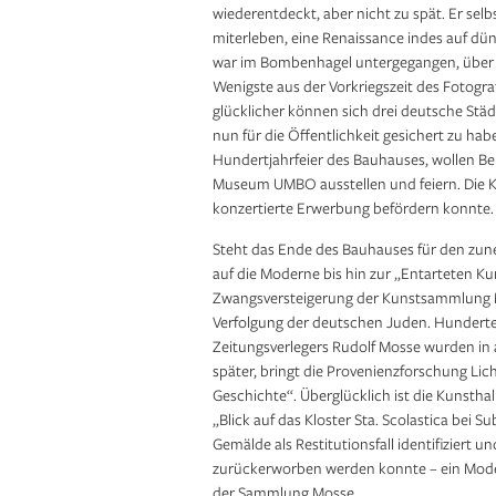
wiederentdeckt, aber nicht zu spät. Er sel
miterleben, eine Renaissance indes auf d
war im Bombenhagel untergegangen, über 
Wenigste aus der Vorkriegszeit des Fotograf
glücklicher können sich drei deutsche Stä
nun für die Öffentlichkeit gesichert zu hab
Hundertjahrfeier des Bauhauses, wollen Be
Museum UMBO ausstellen und feiern. Die Kul
konzertierte Erwerbung befördern konnte.
Steht das Ende des Bauhauses für den zu
auf die Moderne bis hin zur „Entarteten Kun
Zwangsversteigerung der Kunstsammlung M
Verfolgung der deutschen Juden. Hundert
Zeitungsverlegers Rudolf Mosse wurden in al
später, bringt die Provenienzforschung Lic
Geschichte“. Überglücklich ist die Kunsthal
„Blick auf das Kloster Sta. Scolastica bei
Gemälde als Restitutionsfall identifiziert 
zurückerworben werden konnte – ein Modellf
der Sammlung Mosse.