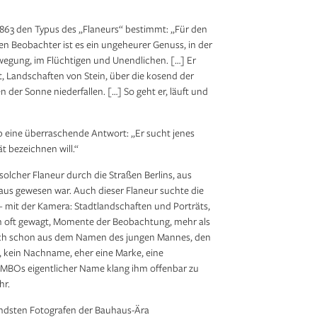
 1863 den Typus des „Flaneurs“ bestimmt: „Für den
en Beobachter ist es ein ungeheurer Genuss, in der
egung, im Flüchtigen und Unendlichen. […] Er
, Landschaften von Stein, über die kosend der
en der Sonne niederfallen. […] So geht er, läuft und
b eine überraschende Antwort: „Er sucht jenes
ät bezeichnen will.“
 solcher Flaneur durch die Straßen Berlins, aus
s gewesen war. Auch dieser Flaneur suchte die
st – mit der Kamera: Stadtlandschaften und Porträts,
isch oft gewagt, Momente der Beobachtung, mehr als
prach schon aus dem Namen des jungen Mannes, den
, kein Nachname, eher eine Marke, eine
MBOs eigentlicher Name klang ihm offenbar zu
hr.
ndsten Fotografen der Bauhaus-Ära