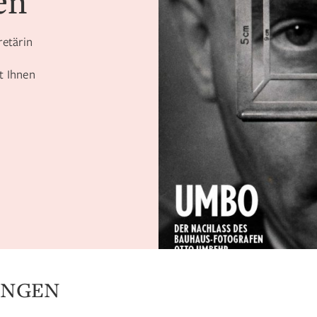
en
retärin
t Ihnen
UNGEN