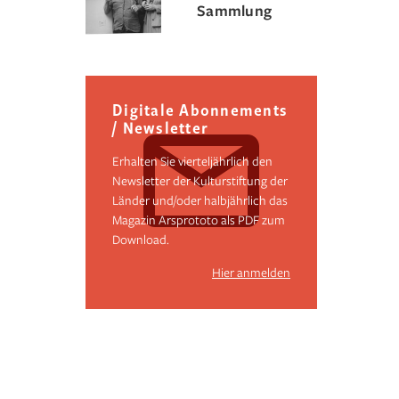
Sammlung
Digitale Abonnements
/ Newsletter
Erhalten Sie vierteljährlich den
Newsletter der Kulturstiftung der
Länder und/oder halbjährlich das
Magazin Arsprototo als PDF zum
Download.
Hier anmelden