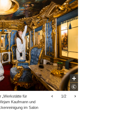
r „Werkstätte für
uftragen des Schaums
1/2
1/2
 Mirjam Kaufmann und
rockenreinigung im Salon