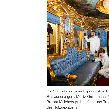
Die Spezialistinnen und Spezialisten de
Restaurator Moritz Geissmann beim A
Restaurierungen“, Moritz Geissmann,
auf das königliche Wappen
Brenda Melchers (v. l. n. r.), bei der T
des Hofzugwagens.