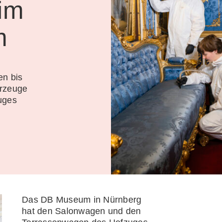
 im
m
en bis
hrzeuge
uges
Das DB Museum in Nürnberg
hat den Salonwagen und den