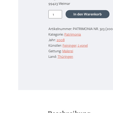
99423 Weimar
Gelmeroda
In den Warenkorb
XI,
1928
Artikelnummer:
PATRIMONIA NR. 323 (200
Menge
Kategorie:
Patrimonia
Jahr:
2008
Künstler:
Feininger; Lyonel
Gattung:
Malerei
Land:
Thüringen