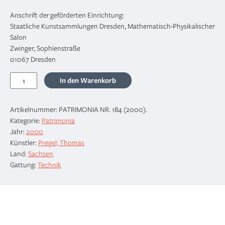
Anschrift der geförderten Einrichtung:
Staatliche Kunstsammlungen Dresden, Mathematisch-Physikalischer
Salon
Zwinger, Sophienstraße
01067 Dresden
Ein
In den Warenkorb
Astrolabium
von
Artikelnummer:
PATRIMONIA NR. 184 (2000)
.
Thomas
Kategorie:
Patrimonia
Pregel
Jahr:
2000
aus
Künstler:
Pregel; Thomas
dem
Land:
Sachsen
Jahre
Gattung:
Technik
1629
Menge