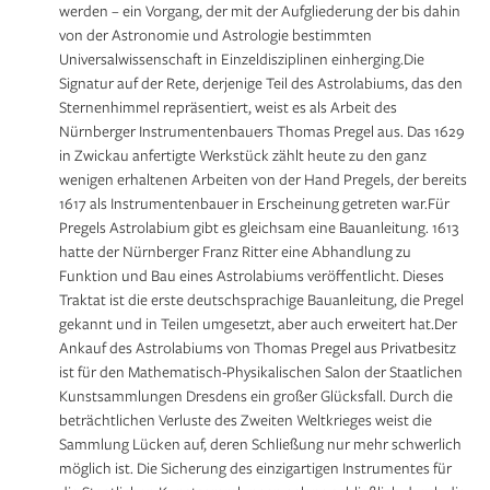
werden – ein Vorgang, der mit der Aufgliederung der bis dahin
von der Astronomie und Astrologie bestimmten
Universalwissenschaft in Einzeldisziplinen einherging.Die
Signatur auf der Rete, derjenige Teil des Astrolabiums, das den
Sternenhimmel repräsentiert, weist es als Arbeit des
Nürnberger Instrumentenbauers Thomas Pregel aus. Das 1629
in Zwickau anfertigte Werkstück zählt heute zu den ganz
wenigen erhaltenen Arbeiten von der Hand Pregels, der bereits
1617 als Instrumentenbauer in Erscheinung getreten war.Für
Pregels Astrolabium gibt es gleichsam eine Bauanleitung. 1613
hatte der Nürnberger Franz Ritter eine Abhandlung zu
Funktion und Bau eines Astrolabiums veröffentlicht. Dieses
Traktat ist die erste deutschsprachige Bauanleitung, die Pregel
gekannt und in Teilen umgesetzt, aber auch erweitert hat.Der
Ankauf des Astrolabiums von Thomas Pregel aus Privatbesitz
ist für den Mathematisch-Physikalischen Salon der Staatlichen
Kunstsammlungen Dresdens ein großer Glücksfall. Durch die
beträchtlichen Verluste des Zweiten Weltkrieges weist die
Sammlung Lücken auf, deren Schließung nur mehr schwerlich
möglich ist. Die Sicherung des einzigartigen Instrumentes für