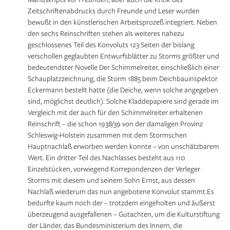
Zeitschriftenabdrucks durch Freunde und Leser wurden
bewußt in den künstlerischen Arbeitsprozeß integriert. Neben
den sechs Reinschriften stehen als weiteres nahezu
geschlossenes Teil des Konvoluts 123 Seiten der bislang
verschollen geglaubten Entwurfsblätter zu Storms größter und
bedeutendster Novelle Der Schimmelreiter, einschließlich einer
Schauplatzzeichnung, die Storm 1885 beim Deichbauinspektor
Eckermann bestellt hatte (die Deiche, wenn solche angegeben
sind, möglichst deutlich). Solche Kladdepapiere sind gerade im
Vergleich mit der auch für den Schimmelreiter erhaltenen
Reinschrift – die schon 1938/39 von der damaligen Provinz
Schleswig-Holstein zusammen mit dem Stormschen
Hauptnachlaß erworben werden konnte – von unschätzbarem
Wert. Ein dritter Teil des Nachlasses besteht aus 110
Einzelstücken, vorwiegend Korrepondenzen der Verleger
Storms mit diesem und seinem Sohn Ernst, aus dessen
Nachlaß wiederum das nun angebotene Konvolut stammt.Es
bedurfte kaum noch der – trotzdem eingeholten und äußerst
überzeugend ausgefallenen – Gutachten, um die Kulturstiftung
der Länder, das Bundesministerium des Innern, die