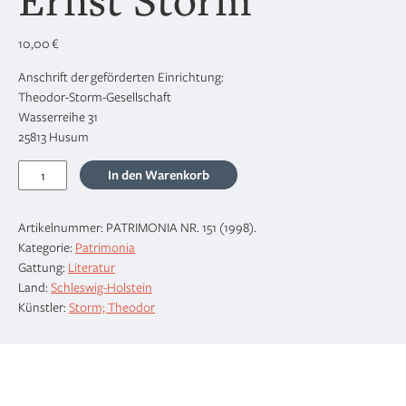
10,00
€
Anschrift der geförderten Einrichtung:
Theodor-Storm-Gesellschaft
Wasserreihe 31
25813 Husum
Die
In den Warenkorb
Storm-
Handschriften
Artikelnummer:
PATRIMONIA NR. 151 (1998)
.
aus
Kategorie:
Patrimonia
dem
Gattung:
Literatur
Nachlaß
Land:
Schleswig-Holstein
von
Künstler:
Storm; Theodor
Ernst
Storm
Menge