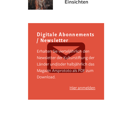
Einsichten
Digitale Abonnements
/ Newsletter
Erhalten Sie vierteljährlich den
Newsletter der Kulturstiftung der
Länder und/oder halbjährlich das
Magazin Arsprototo als PDF zum
Download.
Hier anmelden