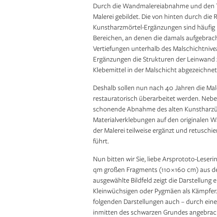
Durch die Wandmalereiabnahme und den Tra
Malerei gebildet. Die von hinten durch die
Kunstharzmörtel-Ergänzungen sind häufig 
Bereichen, an denen die damals aufgebrac
Vertiefungen unterhalb des Malschichtnive
Ergänzungen die Strukturen der Leinwand
Klebemittel in der Malschicht abgezeichnet
Deshalb sollen nun nach 40 Jahren die Ma
restauratorisch überarbeitet werden. Nebe
schonende Abnahme des alten Kunstharzüb
Material­verklebungen auf den originalen W
der Malerei teilweise ergänzt und retuschie
führt.
Nun bitten wir Sie, liebe Arsprototo-Leserin
qm großen Fragments (110 × 160 cm) aus de
ausgewählte Bildfeld zeigt die Darstellung
Kleinwüchsigen oder Pygmäen als Kämpfer. D
folgenden Darstellungen auch – durch eine
inmitten des schwarzen Grundes angebrach