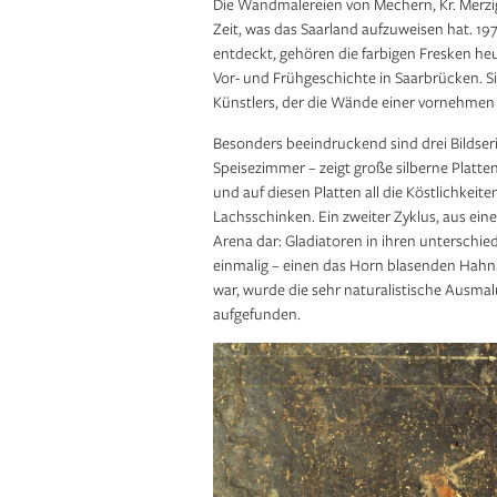
Die Wandmalereien von Mechern, Kr. Merz
Zeit, was das Saarland aufzuweisen hat. 1
entdeckt, gehören die farbigen Fresken h
Vor- und Frühgeschichte in Saarbrücken. S
Künstlers, der die Wände einer vornehmen
Besonders beeindruckend sind drei Bildseri
Speisezimmer – zeigt große silberne Platt
und auf diesen Platten all die Köstlichkeite
Lachsschinken. Ein zweiter Zyklus, aus ei
Arena dar: Gladiatoren in ihren unterschi
einmalig – einen das Horn blasenden Hahn.
war, wurde die sehr naturalistische Ausma
aufgefunden.