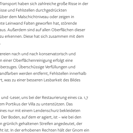
nsport haben sich zahlreiche große Risse in der
 Risse und Fehlstellen durchgedrückten
über dem Malschichtniveau oder zeigen in
hte Leinwand Falten geworfen hat, störende
aus. Außerdem sind auf allen Oberflächen dieser
 zu erkennen. Diese hat sich zusammen mit dem
.
lereien nach und nach konservatorisch und
n einer Oberflächenreinigung erfolgt eine
erzuges. Überschüssige Verfüllungen und
and­farben werden entfernt, Fehlstellen innerhalb
rt, was zu einer besseren Lesbarkeit des Bildes
 und -Leser, uns bei der Restaurierung eines ca. 1,7
m Portikus der Villa zu unterstützen. Das
 eines nur mit einem Lendenschurz bekleideten
er Boden, auf dem er agiert, ist – wie bei den
n grünlich gehaltenen Streifen angedeutet, der
t ist. In der erhobenen Rechten hält der Gnom ein