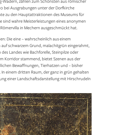
ig-Wadern, zählen zum Schönsten aus römischer
970 bei Ausgrabungen unter der Dorfkirche
eute zu den Hauptattraktionen des Museums für
ie sind wahre Meisterleistungen eines anonymen
 Römervilla in Mechern ausgeschmückt hat.
en: Die eine – wahrscheinlich aus einem
en auf schwarzem Grund, malachitgrün eingerahmt,
n des Landes wie Bachforelle, Steinpilze oder
nem Korridor stammend, bietet Szenen aus der
edlichen Bewaffnungen, Tierhatzen und – bisher
 In einem dritten Raum, der ganz in grün gehalten
lung einer Landschaftsdarstellung mit Hirschrudeln