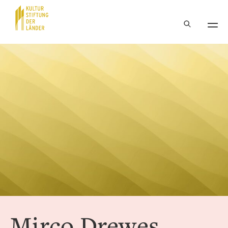
Hauptnavigation
Inhalt
Mirco Drewes