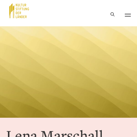
Hauptnavigation
Inhalt
Lena Marschall