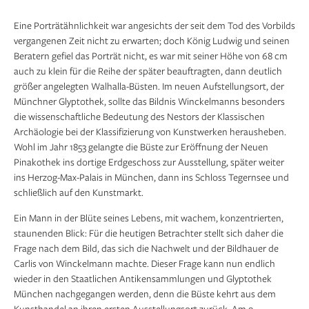
signiert und datiert rückseitig: SALVATOR DE
Eine Porträtähnlichkeit war angesichts der seit dem Tod des Vorbilds
CARLIS.BILDHAUER VON.TRIENT AVSE TIRROL
vergangenen Zeit nicht zu erwarten; doch König Ludwig und seinen
GEMACHT IN ROM.IM IAHR.j808
Beratern gefiel das Porträt nicht, es war mit seiner Höhe von 68 cm
auch zu klein für die Reihe der später beauftragten, dann deutlich
Copyrightvermerk: Staatliche Antikensammlungen
größer angelegten Walhalla-Büsten. Im neuen Aufstellungsort, der
und Glyptothek München, fotografiert von Renate
Münchner Glyptothek, sollte das Bildnis Winckelmanns besonders
Kühling
die wissenschaftliche Bedeutung des Nestors der Klassischen
Archäologie bei der Klassifizierung von Kunstwerken herausheben.
Wohl im Jahr 1853 gelangte die Büste zur Eröffnung der Neuen
Pinakothek ins dortige Erdgeschoss zur Ausstellung, später weiter
ins Herzog-Max-Palais in München, dann ins Schloss Tegernsee und
schließlich auf den Kunstmarkt.
Ein Mann in der Blüte seines Lebens, mit wachem, konzentrierten,
staunenden Blick: Für die heutigen Betrachter stellt sich daher die
Frage nach dem Bild, das sich die Nachwelt und der Bildhauer de
Carlis von Winckelmann machte. Dieser Frage kann nun endlich
wieder in den Staatlichen Antikensammlungen und Glyptothek
München nachgegangen werden, denn die Büste kehrt aus dem
Kunsthandel an ihren ersten Ausstellungsort zurück. Am 9.