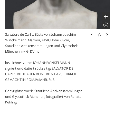
Salvatore de Carlis, Büste von Johann Joachim
1/2
Winckelmann, Marmor, 1808, Höhe: 68cm,
Staatliche Antikensammlungen und Glyptothek
München Inv. Gl DV 112
bezeichnet vorne: IOHANN.WINKELMANN
signiert und datiert rückseitig: SALVATOR DE
CARLIS.BILDHAUER VON.TRIENT AVSE TIRROL
GEMACHT IN ROM.IM IAHR.j808
Salvatore de Carlis, Büste von Johann Joachim
1/2
Winckelmann, Marmor, 1808, Höhe: 68cm,
Copyrightvermerk: Staatliche Antikensammlungen
Staatliche Antikensammlungen und Glyptothek
und Glyptothek München, fotografiert von Renate
München Inv. Gl DV 112
Kühling
bezeichnet vorne: IOHANN.WINKELMANN