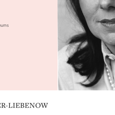
seums
ER-LIEBENOW