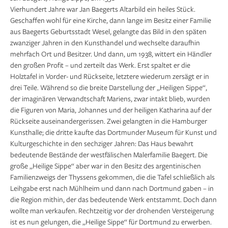
Vierhundert Jahre war Jan Baegerts Altarbild ein heiles Stück.
Geschaffen wohl für eine Kirche, dann lange im Besitz einer Familie
aus Baegerts Geburtsstadt Wesel, gelangte das Bild in den späten
zwanziger Jahren in den Kunsthandel und wechselte daraufhin
mehrfach Ort und Besitzer. Und dann, um 1938, wittert ein Händler
den großen Profit – und zerteilt das Werk. Erst spaltet er die
Holztafel in Vorder- und Rückseite, letztere wiederum zersägt er in
drei Teile. Während so die breite Darstellung der „Heiligen Sippe“,
der imaginären Verwandtschaft Mariens, zwar intakt blieb, wurden
die Figuren von Maria, Johannes und der heiligen Katharina auf der
Rückseite auseinandergerissen. Zwei gelangten in die Hamburger
Kunsthalle; die dritte kaufte das Dortmunder Museum für Kunst und
Kulturgeschichte in den sechziger Jahren: Das Haus bewahrt
bedeutende Bestände der westfälischen Malerfamilie Baegert. Die
große „Heilige Sippe“ aber war in den Besitz des argentinischen
Familienzweigs der Thyssens gekommen, die die Tafel schließlich als
Leihgabe erst nach Mühlheim und dann nach Dortmund gaben – in
die Region mithin, der das bedeutende Werk entstammt. Doch dann
wollte man verkaufen. Rechtzeitig vor der drohenden Versteigerung
ist es nun gelungen, die „Heilige Sippe“ für Dortmund zu erwerben.