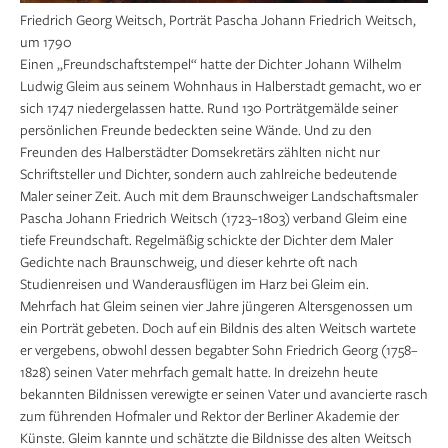
Friedrich Georg Weitsch, Porträt Pascha Johann Friedrich Weitsch,
um 1790
Einen „Freundschaftstempel“ hatte der Dichter Johann Wilhelm
Ludwig Gleim aus seinem Wohnhaus in Halberstadt gemacht, wo er
sich 1747 niedergelassen hatte. Rund 130 Porträtgemälde seiner
persönlichen Freunde bedeckten seine Wände. Und zu den
Freunden des Halberstädter Domsekretärs zählten nicht nur
Schriftsteller und Dichter, sondern auch zahlreiche bedeutende
Maler seiner Zeit. Auch mit dem Braunschweiger Landschaftsmaler
Pascha Johann Friedrich Weitsch (1723–1803) verband Gleim eine
tiefe Freundschaft. Regelmäßig schickte der Dichter dem Maler
Gedichte nach Braunschweig, und dieser kehrte oft nach
Studienreisen und Wanderausflügen im Harz bei Gleim ein.
Mehrfach hat Gleim seinen vier Jahre jüngeren Altersgenossen um
ein Porträt gebeten. Doch auf ein Bildnis des alten Weitsch wartete
er vergebens, obwohl dessen begabter Sohn Friedrich Georg (1758–
1828) seinen Vater mehrfach gemalt hatte. In dreizehn heute
bekannten Bildnissen verewigte er seinen Vater und avancierte rasch
zum führenden Hofmaler und Rektor der Berliner Akademie der
Künste. Gleim kannte und schätzte die Bildnisse des alten Weitsch