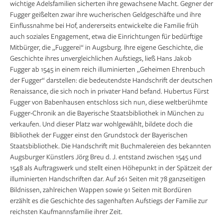
wichtige Adelsfamilien sicherten ihre gewachsene Macht. Gegner der
Fugger geißelten zwar ihre wucherischen Geldgeschäfte und ihre
Einflussnahme bei Hof, andererseits entwickelte die Familie früh
auch soziales Engagement, etwa die Einrichtungen für bedürftige
Mitbürger, die „Fuggerei“ in Augsburg. Ihre eigene Geschichte, die
Geschichte ihres unvergleichlichen Aufstiegs, ließ Hans Jakob
Fugger ab 1545 in einem reich illuminierten „Geheimen Ehrenbuch
der Fugger“ darstellen: die bedeutendste Handschrift der deutschen
Renaissance, die sich noch in privater Hand befand. Hubertus Fürst
Fugger von Babenhausen entschloss sich nun, diese weltberühmte
Fugger-Chronik an die Bayerische Staatsbibliothek in München zu
verkaufen. Und dieser Platz war wohlgewählt, bildete doch die
Bibliothek der Fugger einst den Grundstock der Bayerischen
Staatsbibliothek. Die Handschrift mit Buchmalereien des bekannten
Augsburger Künstlers Jörg Breu d. J. entstand zwischen 1545 und
1548 als Auftragswerk und stellt einen Höhepunkt in der Spätzeit der
illuminierten Handschriften dar. Auf 261 Seiten mit 78 ganzseitigen
Bildnissen, zahlreichen Wappen sowie 91 Seiten mit Bordüren
erzählt es die Geschichte des sagenhaften Aufstiegs der Familie zur
reichsten Kaufmannsfamilie ihrer Zeit.