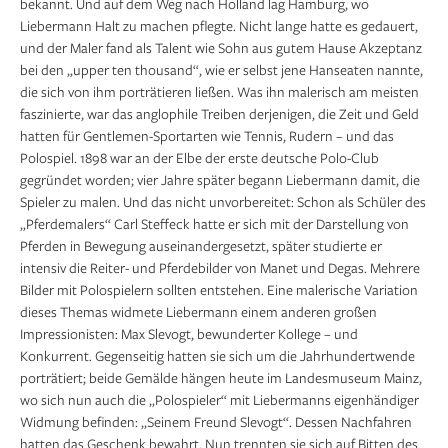
bekannt. Und auf dem Weg nach Holland lag Hamburg, wo
Liebermann Halt zu machen pflegte. Nicht lange hatte es gedauert,
und der Maler fand als Talent wie Sohn aus gutem Hause Akzeptanz
bei den „upper ten thousand“, wie er selbst jene Hanseaten nannte,
die sich von ihm porträtieren ließen. Was ihn malerisch am meisten
faszinierte, war das anglophile Treiben derjenigen, die Zeit und Geld
hatten für Gentlemen-Sportarten wie Tennis, Rudern – und das
Polospiel. 1898 war an der Elbe der erste deutsche Polo-Club
gegründet worden; vier Jahre später begann Liebermann damit, die
Spieler zu malen. Und das nicht unvorbereitet: Schon als Schüler des
„Pferdemalers“ Carl Steffeck hatte er sich mit der Darstellung von
Pferden in Bewegung auseinandergesetzt, später studierte er
intensiv die Reiter- und Pferdebilder von Manet und Degas. Mehrere
Bilder mit Polospielern sollten entstehen. Eine malerische Variation
dieses Themas widmete Liebermann einem anderen großen
Impressionisten: Max Slevogt, bewunderter Kollege – und
Konkurrent. Gegenseitig hatten sie sich um die Jahrhundertwende
porträtiert; beide Gemälde hängen heute im Landesmuseum Mainz,
wo sich nun auch die „Polospieler“ mit Liebermanns eigenhändiger
Widmung befinden: „Seinem Freund Slevogt“. Dessen Nachfahren
hatten das Geschenk bewahrt. Nun trennten sie sich auf Bitten des