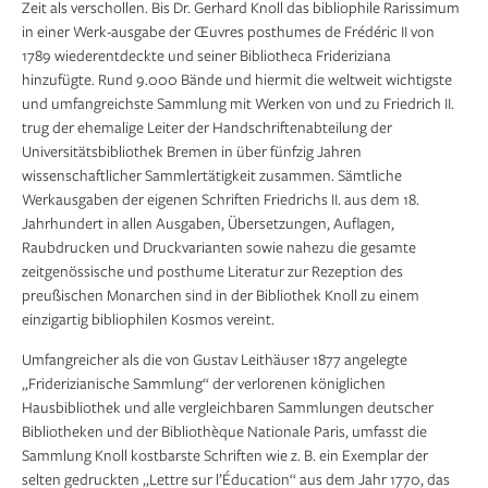
Zeit als verschollen. Bis Dr. Gerhard Knoll das bibliophile Rarissimum
in einer Werk-ausgabe der Œuvres posthumes de Frédéric II von
1789 wiederentdeckte und seiner Bibliotheca Frideriziana
hinzufügte. Rund 9.000 Bände und hiermit die weltweit wichtigste
und umfangreichste Sammlung mit Werken von und zu Friedrich II.
trug der ehemalige Leiter der Handschriftenabteilung der
Universitätsbibliothek Bremen in über fünfzig Jahren
wissenschaftlicher Sammlertätigkeit zusammen. Sämtliche
Werkausgaben der eigenen Schriften Friedrichs II. aus dem 18.
Jahrhundert in allen Ausgaben, Übersetzungen, Auflagen,
Raubdrucken und Druckvarianten sowie nahezu die gesamte
zeitgenössische und posthume Literatur zur Rezeption des
preußischen Monarchen sind in der Bibliothek Knoll zu einem
einzigartig bibliophilen Kosmos vereint.
Umfangreicher als die von Gustav Leithäuser 1877 angelegte
„Friderizianische Sammlung“ der verlorenen königlichen
Hausbibliothek und alle vergleichbaren Sammlungen deutscher
Bibliotheken und der Bibliothèque Nationale Paris, umfasst die
Sammlung Knoll kostbarste Schriften wie z. B. ein Exemplar der
selten gedruckten „Lettre sur l’Éducation“ aus dem Jahr 1770, das