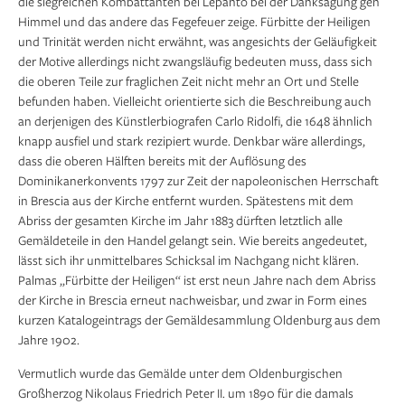
die siegreichen Kombattanten bei Lepanto bei der Danksagung gen
Himmel und das andere das Fegefeuer zeige. Fürbitte der Heiligen
und Trinität werden nicht erwähnt, was angesichts der Geläufigkeit
der Motive allerdings nicht zwangsläufig bedeuten muss, dass sich
die oberen Teile zur fraglichen Zeit nicht mehr an Ort und Stelle
befunden haben. Vielleicht orientierte sich die Beschreibung auch
an derjenigen des Künstlerbiografen Carlo Ridolfi, die 1648 ähnlich
knapp ausfiel und stark rezipiert wurde. Denkbar wäre allerdings,
dass die oberen Hälften bereits mit der Auflösung des
Dominikanerkonvents 1797 zur Zeit der napoleonischen Herrschaft
in Brescia aus der Kirche entfernt wurden. Spätestens mit dem
Abriss der gesamten Kirche im Jahr 1883 dürften letztlich alle
Gemäldeteile in den Handel gelangt sein. Wie bereits angedeutet,
lässt sich ihr unmittelbares Schicksal im Nachgang nicht klären.
Palmas „Fürbitte der Heiligen“ ist erst neun Jahre nach dem Abriss
der Kirche in Brescia erneut nachweisbar, und zwar in Form eines
kurzen Katalogeintrags der Gemäldesammlung Oldenburg aus dem
Jahre 1902.
Vermutlich wurde das Gemälde unter dem Oldenburgischen
Großherzog Nikolaus Friedrich Peter II. um 1890 für die damals