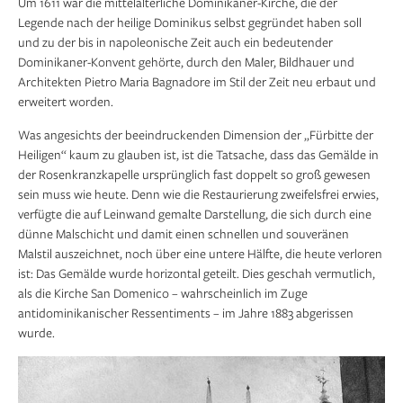
Um 1611 war die mittelalterliche Dominikaner-Kirche, die der
Legende nach der heilige Dominikus selbst gegründet haben soll
und zu der bis in napoleonische Zeit auch ein bedeutender
Dominikaner-Konvent gehörte, durch den Maler, Bildhauer und
Architekten Pietro Maria Bagnadore im Stil der Zeit neu erbaut und
erweitert worden.
Was angesichts der beeindruckenden Dimension der „Fürbitte der
Heiligen“ kaum zu glauben ist, ist die Tatsache, dass das Gemälde in
der Rosenkranzkapelle ursprünglich fast doppelt so groß gewesen
sein muss wie heute. Denn wie die Restaurierung zweifelsfrei erwies,
verfügte die auf Leinwand gemalte Darstellung, die sich durch eine
dünne Malschicht und damit einen schnellen und souveränen
Malstil auszeichnet, noch über eine untere Hälfte, die heute verloren
ist: Das Gemälde wurde horizontal geteilt. Dies geschah vermutlich,
als die Kirche San Domenico – wahrscheinlich im Zuge
antidominikanischer Ressentiments – im Jahre 1883 abgerissen
wurde.