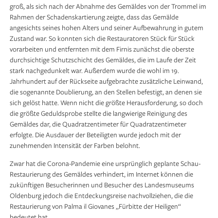
groß, als sich nach der Abnahme des Gemäldes von der Trommel im
Rahmen der Schadenskartierung zeigte, dass das Gemälde
angesichts seines hohen Alters und seiner Aufbewahrung in gutem
Zustand war. So konnten sich die Restauratoren Stück für Stück
vorarbeiten und entfernten mit dem Firnis zunächst die oberste
durchsichtige Schutzschicht des Gemäldes, die im Laufe der Zeit
stark nachgedunkelt war. Außerdem wurde die wohl im 19.
Jahrhundert auf der Rückseite aufgebrachte zusätzliche Leinwand,
die sogenannte Doublierung, an den Stellen befestigt, an denen sie
sich gelöst hatte. Wenn nicht die größte Herausforderung, so doch
die größte Geduldsprobe stellte die langwierige Reinigung des
Gemäldes dar, die Quadratzentimeter für Quadratzentimeter
erfolgte. Die Ausdauer der Beteiligten wurde jedoch mit der
zunehmenden Intensität der Farben belohnt.
Zwar hat die Corona-Pandemie eine ursprünglich geplante Schau-
Restaurierung des Gemäldes verhindert, im Internet können die
zukünftigen Besucherinnen und Besucher des Landesmuseums
Oldenburg jedoch die Entdeckungsreise nachvollziehen, die die
Restaurierung von Palma il Giovanes „Fürbitte der Heiligen“
bedeutet hat.