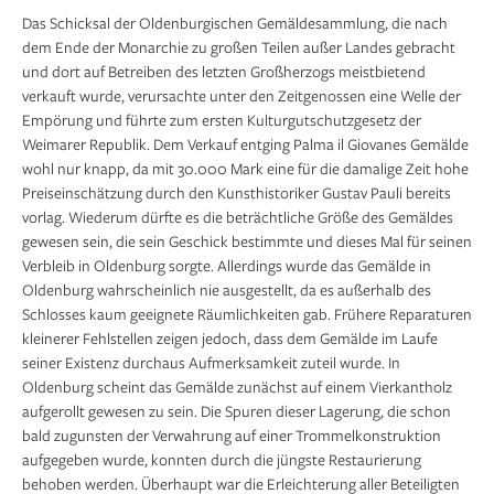
Das Schicksal der Oldenburgischen Gemäldesammlung, die nach
dem Ende der Monarchie zu großen Teilen außer Landes gebracht
und dort auf Betreiben des letzten Großherzogs meistbietend
verkauft wurde, verursachte unter den Zeitgenossen eine Welle der
Empörung und führte zum ersten Kulturgutschutzgesetz der
Weimarer Republik. Dem Verkauf entging Palma il Giovanes Gemälde
wohl nur knapp, da mit 30.000 Mark eine für die damalige Zeit hohe
Preiseinschätzung durch den Kunsthistoriker Gustav Pauli bereits
vorlag. Wiederum dürfte es die beträchtliche Größe des Gemäldes
gewesen sein, die sein Geschick bestimmte und dieses Mal für seinen
Verbleib in Oldenburg sorgte. Allerdings wurde das Gemälde in
Oldenburg wahrscheinlich nie ausgestellt, da es außerhalb des
Schlosses kaum geeignete Räumlichkeiten gab. Frühere Reparaturen
kleinerer Fehlstellen zeigen jedoch, dass dem Gemälde im Laufe
seiner Existenz durchaus Aufmerksamkeit zuteil wurde. In
Oldenburg scheint das Gemälde zunächst auf einem Vierkantholz
aufgerollt gewesen zu sein. Die Spuren dieser Lagerung, die schon
bald zugunsten der Verwahrung auf einer Trommelkonstruktion
aufgegeben wurde, konnten durch die jüngste Restaurierung
behoben werden. Überhaupt war die Erleichterung aller Beteiligten