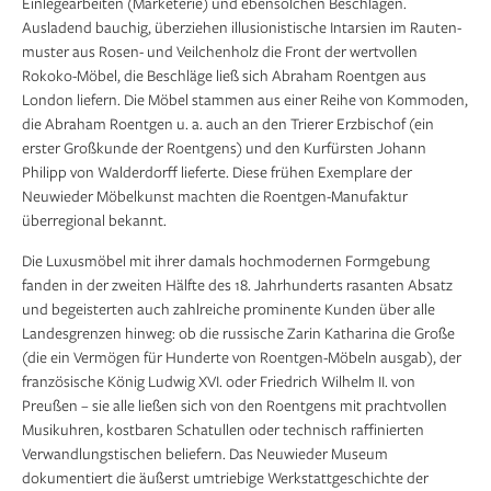
Einlegearbeiten (Marketerie) und ebensolchen Beschlägen.
Ausladend bauchig, überziehen illusionistische Intarsien im Rauten­
muster aus Rosen- und Veilchenholz die Front der wertvollen
Rokoko-Möbel, die Beschläge ließ sich Abraham Roentgen aus
London liefern. Die Möbel stammen aus einer Reihe von Kommoden,
die Abraham Roentgen u. a. auch an den Trierer Erz­bischof (ein
erster Großkunde der Roentgens) und den Kurfürsten Johann
Philipp von Walderdorff lieferte. Diese frühen Exemplare der
Neuwieder Möbel­kunst machten die Roentgen-Manufaktur
überregional bekannt.
Die Luxusmöbel mit ihrer damals hochmodernen Formgebung
fanden in der zweiten Hälfte des 18. Jahrhunderts rasanten Absatz
und begeisterten auch zahlreiche prominente Kunden über alle
Landesgrenzen hinweg: ob die russische Zarin Katharina die Große
(die ein Vermögen für Hunderte von Roentgen-Möbeln ausgab), der
französische König Ludwig XVI. oder Friedrich Wilhelm II. von
Preußen – sie alle ließen sich von den Roentgens mit prachtvollen
Musikuhren, kostbaren Schatullen oder technisch raffinierten
Verwandlungstischen beliefern. Das Neuwieder Museum
dokumentiert die äußerst umtriebige Werkstattgeschichte der