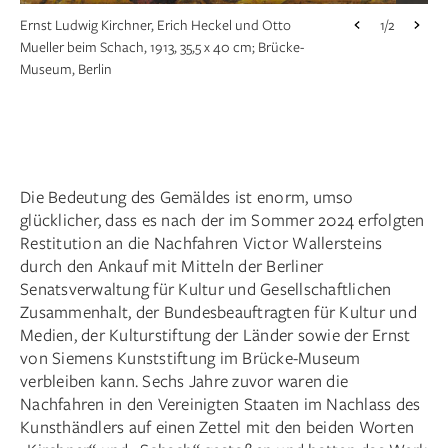
Ernst Ludwig Kirchner, Erich Heckel und Otto
1/2
Mueller beim Schach, 1913, 35,5 x 40 cm; Brücke-
Rückseite von Ernst Ludwig Kirchners Gemälde
1/2
Museum, Berlin
„Erich Heckel und Otto Mueller beim Schach“, 1913,
53,9 × 58,6 × 3,8 cm; Brücke-Museum, Berlin
Die Bedeutung des Gemäldes ist enorm, umso
glücklicher, dass es nach der im Sommer 2024 erfolgten
Restitution an die Nachfahren Victor Wallersteins
durch den Ankauf mit Mitteln der Berliner
Senatsverwaltung für Kultur und Gesellschaftlichen
Zusammenhalt, der Bundesbeauftragten für Kultur und
Medien, der Kulturstiftung der Länder sowie der Ernst
von Siemens Kunststiftung im Brücke-Museum
verbleiben kann. Sechs Jahre zuvor waren die
Nachfahren in den Vereinigten Staaten im Nachlass des
Kunsthändlers auf einen Zettel mit den beiden Worten