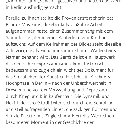
„Kirchner“ und „Schach“ gestoßen und hatten das Werk
in Berlin ausfindig gemacht.
Parallel zu ihnen stellte die Provenienzforscherin des
Brücke-Museums, die ebenfalls 2018 ihre Arbeit
aufgenommen hatte, einen Zusammenhang mit dem
Sammler her, der in einer Käuferliste von Kirchner
auftaucht. Auf dem Keilrahmen des Bildes steht dieselbe
Zahl 200, die als Einnahmesumme hinter Wallersteins
Namen genannt wird. Das Gemälde ist ein Hauptwerk
des deutschen Expressionismus: kunsthistorisch
bedeutsam und zugleich ein wichtiges Dokument für
das So­zialleben der Künstler. Es steht für Kirchners
Hochphase in Berlin – nach der Unbeschwertheit in
Dresden und vor der Verzweiflung und Depression
durch Krieg und Klinikaufenthalt. Die Dynamik und
Hektik der Großstadt teilen sich durch die Schraffur
und steil aufragenden Linien, die zackigen Formen und
dunkle Palette mit. Zugleich markiert das Werk einen
besonderen Moment in der Geschichte der