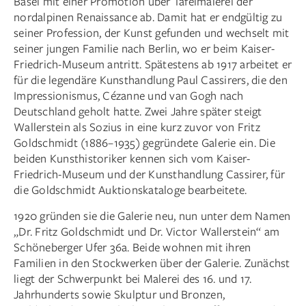
Basel mit einer Promotion über Tafelmalerei der
nordalpinen Renaissance ab. Damit hat er endgültig zu
seiner Profession, der Kunst gefunden und wechselt mit
seiner jungen Familie nach Berlin, wo er beim Kaiser-
Friedrich-Museum antritt. Spätestens ab 1917 arbeitet er
für die legendäre Kunsthandlung Paul Cassirers, die den
Impressionismus, Cézanne und van Gogh nach
Deutschland geholt hatte. Zwei Jahre später steigt
Wallerstein als Sozius in eine kurz zuvor von Fritz
Goldschmidt (1886–1935) gegründete Galerie ein. Die
beiden Kunsthistoriker kennen sich vom Kaiser-
Friedrich-Museum und der Kunsthandlung Cassirer, für
die Goldschmidt Auktionskataloge bearbeitete.
1920 gründen sie die Galerie neu, nun unter dem Namen
„Dr. Fritz Goldschmidt und Dr. Victor Wallerstein“ am
Schöneberger Ufer 36a. Beide wohnen mit ihren
Familien in den Stockwerken über der Galerie. Zunächst
liegt der Schwerpunkt bei Malerei des 16. und 17.
Jahrhunderts sowie Skulptur und Bronzen,