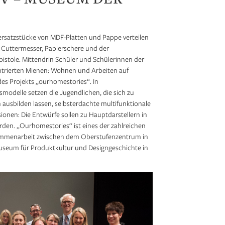
Versatzstücke von MDF-Platten und Pappe verteilen
 Cuttermesser, Papierschere und der
pistole. Mittendrin Schüler und Schülerinnen der
ntrierten Mienen: Wohnen und Arbeiten auf
des Projekts „ourhomestories“. In
delle setzen die Jugendlichen, die sich zu
 ausbilden lassen, selbsterdachte multifunktionale
sionen: Die Entwürfe sollen zu Hauptdarstellern in
den. „Ourhomestories“ ist eines der zahlreichen
ammenarbeit zwischen dem Oberstufenzentrum in
eum für Produktkultur und Designgeschichte in