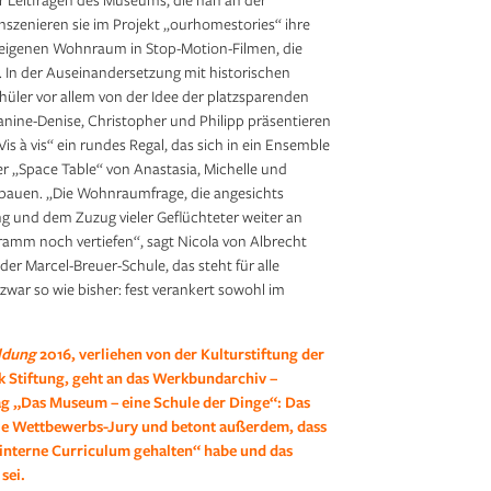
inszenieren sie im Projekt „ourhomestories“ ihre
eigenen Wohnraum in Stop-Motion-Filmen, die
. In der Auseinandersetzung mit historischen
üler vor allem von der Idee der platzsparenden
 Janine-Denise, Christopher und Philipp präsentieren
Vis à vis“ ein rundes Regal, das sich in ein Ensemble
r „Space Table“ von Anastasia, Michelle und
umbauen. „Die Wohnraumfrage, die angesichts
g und dem Zuzug vieler Geflüchteter weiter an
ramm noch vertiefen“, sagt Nicola von Albrecht
r Marcel-Breuer-Schule, das steht für alle
 zwar so wie bisher: fest verankert sowohl im
ildung
2016, verliehen von der Kulturstiftung der
 Stiftung, geht an das Werkbundarchiv –
ag „Das Museum – eine Schule der Dinge“: Das
die Wettbewerbs-Jury und betont außerdem, dass
interne Curriculum gehalten“ habe und das
sei.