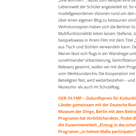
Lebenswelt der Schüler angesiedelt ist. So 
modellgewordenen Visionen rund um den 
über einen eigenen Blog zu bestaunen sind
Wohnkonzepten haben sich die Berliner Sch
Multifunktionalität leiten lassen: Stefanie,
beispielsweise in ihrem Film mit dem Titel „
aus Tisch und Stühlen verwandeln kann. De
Marvin lässt sich flugs in ein Wandregal 
zunehmender Urbanisierung, Gentrifizierun
Relevanz gewinnt, wollen wir mit dem Prog
vom Werkbundarchiv. Die Kooperation mit de
Beteiligten fest, wird weiterbestehen – und
Museums- als auch im Schulalltag.
DER OLYMP –
Zukunftspreis für Kulturb
Länder gemeinsam mit der Deutsche Bank
Museum der Dinge, Berlin mit dem Beitr
Programm hat Vorbildcharakter, findet 
die Zusammenarbeit „Einzug in das schul
Programm „in hohem Maße partizipativ“ 