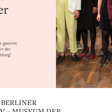
er
e gewinnt
in der
ildung"
 BERLINER
V – MUSEUM DER