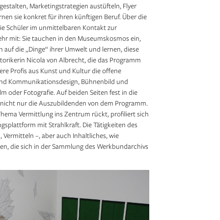
estalten, Marketingstrategien austüfteln, Flyer
nen sie konkret für ihren künftigen Beruf. Über die
e Schüler im unmittelbaren Kontakt zur
mehr mit: Sie tauchen in den Museumskosmos ein,
n auf die „Dinge“ ihrer Umwelt und lernen, diese
istorikerin Nicola von Albrecht, die das Programm
re Profis aus Kunst und Kultur die offene
und Kommunikationsdesign, Bühnenbild und
lm oder Fotografie. Auf beiden Seiten fest in die
ren nicht nur die Auszubildenden von dem Programm.
ma Vermittlung ins Zentrum rückt, profiliert sich
splattform mit Strahlkraft. Die Tätigkeiten des
ermitteln –, aber auch Inhaltliches, wie
men, die sich in der Sammlung des Werkbundarchivs