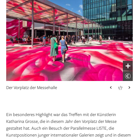
Der Vorplatz der Messehalle
Das gemeinsame Abendessen fand im Café GUPI in
Die Art Basel 2025
1/7
1/7
1/7
Weil am Rhein statt
Ein besonderes Highlight war das Treffen mit der Künstlerin
Katharina Grosse, die in diesem Jahr den Vorplatz der Messe
gestaltet hat. Auch ein Besuch der Parallelmesse LISTE, die
Kunstpositionen junger internationaler Galerien zeigt und in diesem