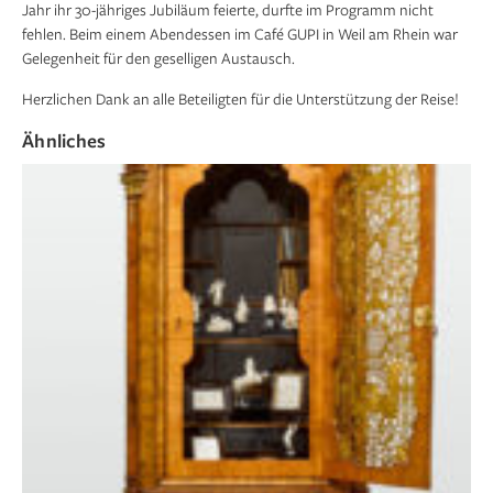
Jahr ihr 30-jähriges Jubiläum feierte, durfte im Programm nicht
fehlen. Beim einem Abendessen im Café GUPI in Weil am Rhein war
Gelegenheit für den geselligen Austausch.
Dr. Viviene Trommer stimmte auf dem Messeplatz
Die diesjährigen Stipendiatinnen und Stipendiaten
Die Stipendiatinnen und Stipendiaten der
1/7
1/7
1/7
Die Künstlerin Katharina Grosse gestaltete den
1/7
Herzlichen Dank an alle Beteiligten für die Unterstützung der Reise!
auf den Besuch der Art Basel ein
vor der Fondation Beyeler
diesjährigen Reise nach Basel auf dem
Vorplatz und auch die Frontalansicht der
Messevorplatz
Messehalle
Ähnliches