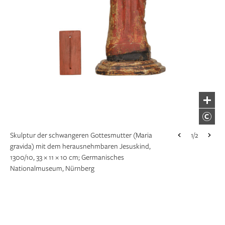
Skulptur der schwangeren Gottesmutter (Maria
1/2
1/2
gravida) mit dem herausnehmbaren Jesuskind,
1300/10, 33 × 11 × 10 cm; Germanisches
Nationalmuseum, Nürnberg