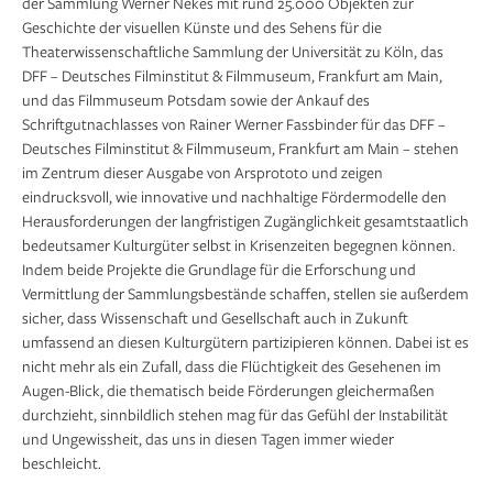
der Sammlung Werner Nekes mit rund 25.000 Objekten zur
Geschichte der visuellen Künste und des Sehens für die
Theaterwissenschaftliche Sammlung der Universität zu Köln, das
DFF – Deutsches Filminstitut & Filmmuseum, Frankfurt am Main,
und das Filmmuseum Potsdam sowie der Ankauf des
Schriftgutnachlasses von Rainer Werner Fassbinder für das DFF –
Deutsches Filminstitut & Filmmuseum, Frankfurt am Main – stehen
im Zentrum dieser Ausgabe von Arsprototo und zeigen
eindrucksvoll, wie innovative und nachhaltige Förder­modelle den
Herausforderungen der langfristigen Zugänglichkeit gesamtstaatlich
bedeutsamer Kulturgüter selbst in Krisenzeiten begegnen können.
Indem beide Projekte die Grundlage für die Erforschung und
Vermittlung der Sammlungsbestände schaffen, stellen sie außerdem
sicher, dass Wissenschaft und Gesellschaft auch in Zukunft
umfassend an diesen Kulturgütern partizipieren können. Dabei ist es
nicht mehr als ein Zufall, dass die Flüchtigkeit des Gesehenen im
Augen-Blick, die thematisch beide Förderungen gleichermaßen
durchzieht, sinnbildlich stehen mag für das Gefühl der Instabilität
und Ungewissheit, das uns in diesen Tagen immer wieder
beschleicht.