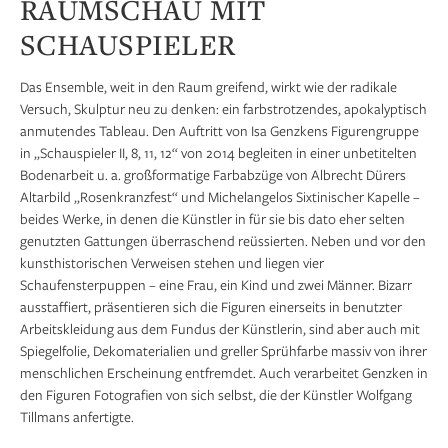
RAUMSCHAU MIT
SCHAUSPIELER
Das Ensemble, weit in den Raum greifend, wirkt wie der radikale
Versuch, Skulptur neu zu denken: ein farbstrotzendes, apokalyptisch
anmutendes Tableau. Den Auftritt von Isa Genzkens Figurengruppe
in „Schauspieler II, 8, 11, 12“ von 2014 begleiten in einer unbetitelten
Bodenarbeit u. a. großformatige Farbabzüge von Albrecht Dürers
Altarbild „Rosenkranzfest“ und Michelangelos Sixtinischer Kapelle –
beides Werke, in denen die Künstler in für sie bis dato eher selten
genutzten Gattungen überraschend reüssierten. Neben und vor den
kunsthistorischen Verweisen stehen und liegen vier
Schaufensterpuppen – eine Frau, ein Kind und zwei Männer. Bizarr
ausstaffiert, präsentieren sich die Figuren einerseits in benutzter
Arbeitskleidung aus dem Fundus der Künstlerin, sind aber auch mit
Spiegelfolie, Dekomaterialien und greller Sprühfarbe massiv von ihrer
menschlichen Erscheinung entfremdet. Auch verarbeitet Genzken in
den Figuren Fotografien von sich selbst, die der Künstler Wolfgang
Tillmans anfertigte.