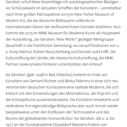
Genzken schuf diese Assemblage mit autobiographischen Bezügen –
ein Schlüsselwerk im aktuellen Schaffen der Künstlerin – unmittelbar
nach ihrer großen Retrospektive 2013 im New Yorker Museum of
Modern Art, die die deutsche Bildhauerin vollends im
internationalen Kanon der einflussreichsten Künstler etablierte. Nun
kommt die 2015 im MMK Museum für Moderne Kunst als Hauptwerk
der Ausstellung „Isa Genzken. New Works“ gezeigte Werkgruppe
dauerhaft in die Frankfurter Sammlung, wo sie auf Positionen von u.
a. Andy Warhol, Robert Rauschenberg und Donald Judd trifft. Die
Kulturstiftung der Länder, die Hessische Kulturstiftung, die MMK
Partner sowie private Förderer unterstützten den Ankauf.
Isa Genzken (geb. 1948 in Bad Oldesloe) kreierte im Kreis von
Künstlern wie Gerhard Richter und Blinky Palermo in einer sich neu
verortenden deutschen Kunstszene eine radikale Moderne, die sich
kritisch mit den Entwicklungen des Minimalismus, der Pop-Art und
der Konzeptkunst auseinandersetzte. Die Künstlerin erweiterte und
veränderte ihre eigenständige Bildsprache aber auch immer wieder
beispielsweise unter den Einflüssen der Technoszene und des
Booms der globalisierten Konsumkultur. Isa Genzken, die u. a. bis
1977 an der Kunstakademie Düsseldorf Meisterschülerin von