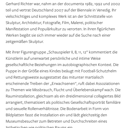
Gerhard Richter war, nahm an der documenta 1982, 1992 und 2002
teil und vertrat Deutschland 2007 auf der Biennale in Venedig. Ihr
vielschichtiges und komplexes Werk ist an der Schnittstelle von
Skulptur, Architektur, Fotografie, Film, Malerei, politischer
Manifestation und Populärkultur zu verorten. In ihren figürlichen
Werken begibt sie sich immer wieder auf die Suche nach einer
zeitgemäßen Skulptur.
Mit ihrer Figurengruppe „Schauspieler II, 8, 11, 12“ kommentiert die
Künstlerin auf unerwartet persönliche und intime Weise
gesellschaftliche Beziehungen im autobiographischen Kontext. Die
Puppe in der Größe eines Kindes beäugt mit Football-Schutzhelm
und Rettungsweste ausgestattet das mitunter martialisch
erscheinende Treiben der „Erwachsenen“, ruft dabei Assoziationen
zu Themen wie Missbrauch, Flucht und Überlebenskampf wach. Die
Rauminstallation, gleichsam als ein dreidimensional collagiertes Bild
arrangiert, thematisiert als politisches Gesellschaftsporträt familiäre
und sexuelle Rollenverhältnisse. Die Bodenarbeit in Form von
Bildplatten fasst die Installation ein und lädt gleichzeitig den
Museumsbesucher zum Betreten und Durchschreiten eines
ästhetischen wie politischen Raums ein.