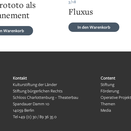
rototo als
3/18
Fluxus
nnement
In den Warenkorb
en Warenkorb
Kontakt
Content
Kulturstiftung der Länder
Stiftung
Stiftung bürgerlichen Rechts
Förderung
Schloss Charlottenburg – Theaterbau
Operative Projek
Spandauer Damm 10
Themen
14059 Berlin
Media
Tel
+49 (0) 30 / 89 36 35 0