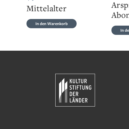
Arsp
Mittelalter
Abo
In den Warenkorb
In d