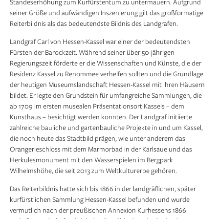
Standeserhöhung zum Kurfürstentum zu untermauern. Aufgrund
seiner Größe und aufwändigen Inszenierung gilt das großformatige
Reiterbildnis als das bedeutendste Bildnis des Landgrafen.
Landgraf Carl von Hessen-Kassel war einer der bedeutendsten
Fürsten der Barockzeit. Während seiner über 50-jährigen
Regierungszeit förderte er die Wissenschaften und Künste, die der
Residenz Kassel zu Renommee verhelfen sollten und die Grundlage
der heutigen Museumslandschaft Hessen-Kassel mit ihren Häusern
bildet. Er legte den Grundstein für umfangreiche Sammlungen, die
ab 1709 im ersten musealen Präsentationsort Kassels – dem
Kunsthaus – besichtigt werden konnten. Der Landgraf initiierte
zahlreiche bauliche und gartenbauliche Projekte in und um Kassel,
die noch heute das Stadtbild prägen, wie unter anderem das
Orangerieschloss mit dem Marmorbad in der Karlsaue und das
Herkulesmonument mit den Wasserspielen im Bergpark
Wilhelmshöhe, die seit 2013 zum Weltkulturerbe gehören.
Das Reiterbildnis hatte sich bis 1866 in der landgräflichen, später
kurfürstlichen Sammlung Hessen-Kassel befunden und wurde
vermutlich nach der preußischen Annexion Kurhessens 1866