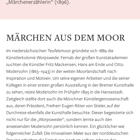
„Märchenerzählerin“ (1896).
MÄRCHEN AUS DEM MOOR
Im niedersächsischen Teufelsmoor gründete sich 1889 die
Künstlerkolonie Worpswede. Fernab der großen Kunstakademien
suchten die Künstler Fritz Mackensen, Hans am Ende und Otto
Modersohn (1865–1943) in der weiten Moorlandschaft nach
Inspiration und Motiven. Um seine eigenen Arbeiten und die seiner
Kollegen in einer ersten großen Ausstellung in der Bremer Kunsthalle
zu sehen, reiste Modersohn im Frühjahr 1895 in die Hansestadt.
Zeitgleich stellte dort auch die Münchner Künstlergenossenschaft
aus, deren Präsident, Freiherr Eugen Ritter von Stieler, auf der
Durchreise ebenfalls die Kunsthalle besuchte. Dieser begeisterte sich
nicht nur für die „Worpsweder“, sondern lernte auch den
anwesenden Modersohn persönlich kennen. Ein glücklicher wie
folgenreicher Zufall: Die innovativen Maler aus der norddeutschen
Provinz erhielten die Einladung, noch im selben Jahr an der