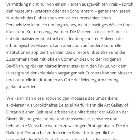
Vermittlung nicht nur von einem kleinen ausgewählten Kreis – sprich
den Museumskuratoren oder den Schullehrern – generieren lassen.
Nur durch das Einbeziehen von vielen unterschiedlichen
Perspektiven kann ein umfangreiches, nicht einseitiges Wissen über
Kunst und Kultur erzeugt werden. Die Museen in diesem Sinne zu
entkolonialisieren ist aktuell eins der dringendsten Anliegen der
ethnologischen Museen, kann aber auch auf andere kulturelle
Institutionen appliziert werden. Das direkte Einbeziehen und die
Zusammenarbeit mit lokalen Communities und der indigenen
Bevölkerung rücken hierbei immer stärker in den Fokus. Vor dem
Hintergrund der kolonialen Vergangenheit Europas können Museen
und kulturelle Institutionen als Orte der Wiedergutmachung
gedacht werden.
Wie kann man diese notwendigen Prozesse des Umdenkens
aktivieren? Als vorbildhaftes Beispiel hierfür kann die Art Gallery of
Ontario dienen. Seit 1996 arbeiten die Mitarbeiter der AGO an der
Diversität; indigene, homo- und transsexuelle, schwarze und
behinderte Menschen werden zu wichtigen Protagonisten. Die Art
Gallery of Ontario hat zudem einen Beirat für Jugendliche
gegründet, der AGO Youth Council (der sich an Jugendliche