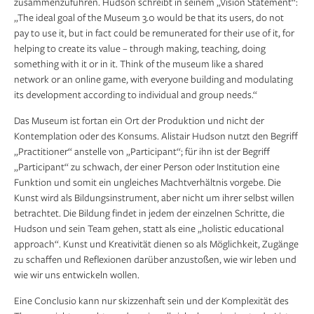
zusammenzuführen. Hudson schreibt in seinem „Vision Statement“:
„The ideal goal of the Museum 3.0 would be that its users, do not
pay to use it, but in fact could be remunerated for their use of it, for
helping to create its value – through making, teaching, doing
something with it or in it. Think of the museum like a shared
network or an online game, with everyone building and modulating
its development according to individual and group needs.“
Das Museum ist fortan ein Ort der Produktion und nicht der
Kontemplation oder des Konsums. Alistair Hudson nutzt den Begriff
„Practitioner“ anstelle von „Participant“; für ihn ist der Begriff
„Participant“ zu schwach, der einer Person oder Institution eine
Funktion und somit ein ungleiches Machtverhältnis vorgebe. Die
Kunst wird als Bildungsinstrument, aber nicht um ihrer selbst willen
betrachtet. Die Bildung findet in jedem der einzelnen Schritte, die
Hudson und sein Team gehen, statt als eine „holistic educational
approach“. Kunst und Kreativität dienen so als Möglichkeit, Zugänge
zu schaffen und Reflexionen darüber anzustoßen, wie wir leben und
wie wir uns entwickeln wollen.
Eine Conclusio kann nur skizzenhaft sein und der Komplexität des