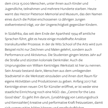
dem circa 15.000 Menschen, unter ihnen auch Kinder und
Jugendliche, teilnahmen und mehrere Hunderte starben. Heute
warnt das Hector Pieterson Memorial and Museum, das den Namen
eines durch die Polizei erschossenen 12-Jährigen Jungen
stellvertretend trägt, vor der Ungerechtigkeit gegenüber Kindern.
In Südafrika, das seit dem Ende der Apartheid 1994 elf amtliche
Sprachen führt, gibt es heute einige modellhafte Ansätze
transkultureller Prozesse. In der de Wits School of the Arts wird zum
Beispiel nicht nur Zeichnen und Malen gelehrt, sondern auch
Performance und Aktivismus. Die Studenten gingen letztes Jahr auf
die Straße und stürzten koloniale Denkmäler. Auch die
Ursprungsidee von William Kentridges Werkstatt ist hier zu nennen.
Sein Ansatz bestand darin, Menschen aus dem umliegenden
Stadtviertel in die Werkstatt einzuladen und ihnen dort Raum für
eigene Aktivitäten und Produktionen zu geben. Anfang 2017 hat
Kentridge einen neuen Ort für Künstler eröffnet, er ist weder eine
staatliche Einrichtung noch eine NGO: das „Centre for the Less
Good Idea“. Es geht ihm darum, (unabhängig von Leistungsdruck
und Kennzahlen) kreative und performative Kraft freizusetzen, damit
sich communities bilden können und gesellschaftlicher