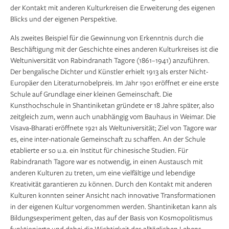
der Kontakt mit anderen Kulturkreisen die Erweiterung des eigenen
Blicks und der eigenen Perspektive.
Als zweites Beispiel für die Gewinnung von Erkenntnis durch die
Beschäftigung mit der Geschichte eines anderen Kulturkreises ist die
Weltuniversität von Rabindranath Tagore (1861–1941) anzuführen.
Der bengalische Dichter und Künstler erhielt 1913 als erster Nicht-
Europäer den Literaturnobelpreis. Im Jahr 1901 eröffnet er eine erste
Schule auf Grundlage einer kleinen Gemeinschaft. Die
Kunsthochschule in Shantiniketan gründete er 18 Jahre später, also
zeitgleich zum, wenn auch unabhängig vom Bauhaus in Weimar. Die
Visava-Bharati eröffnete 1921 als Weltuniversität; Ziel von Tagore war
es, eine inter-nationale Gemeinschaft zu schaffen. An der Schule
etablierte er so u.a. ein Institut für chinesische Studien. Für
Rabindranath Tagore war es notwendig, in einen Austausch mit
anderen Kulturen zu treten, um eine vielfältige und lebendige
Kreativität garantieren zu können. Durch den Kontakt mit anderen
Kulturen konnten seiner Ansicht nach innovative Transformationen
in der eigenen Kultur vorgenommen werden. Shantiniketan kann als
Bildungsexperiment gelten, das auf der Basis von Kosmopolitismus
funktionierte und dabei die Wichtigkeit des alltäglichen Lebens