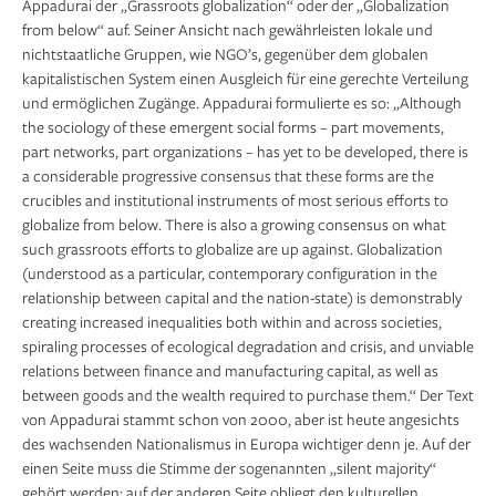
Appadurai der „Grassroots globalization“ oder der „Globalization
from below“ auf. Seiner Ansicht nach gewährleisten lokale und
nichtstaatliche Gruppen, wie NGO’s, gegenüber dem globalen
kapitalistischen System einen Ausgleich für eine gerechte Verteilung
und ermöglichen Zugänge. Appadurai formulierte es so: „Although
the sociology of these emergent social forms – part movements,
part networks, part organizations – has yet to be developed, there is
a considerable progressive consensus that these forms are the
crucibles and institutional instruments of most serious efforts to
globalize from below. There is also a growing consensus on what
such grassroots efforts to globalize are up against. Globalization
(understood as a particular, contemporary configuration in the
relationship between capital and the nation-state) is demonstrably
creating increased inequalities both within and across societies,
spiraling processes of ecological degradation and crisis, and unviable
relations between finance and manufacturing capital, as well as
between goods and the wealth required to purchase them.“ Der Text
von Appadurai stammt schon von 2000, aber ist heute angesichts
des wachsenden Nationalismus in Europa wichtiger denn je. Auf der
einen Seite muss die Stimme der sogenannten „silent majority“
gehört werden; auf der anderen Seite obliegt den kulturellen