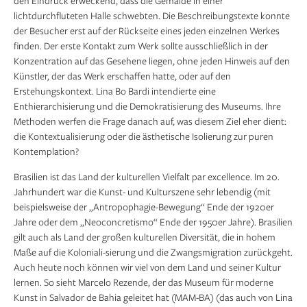
den Eindruck erweckend, dass die Gemälde in einer
lichtdurchfluteten Halle schwebten. Die Beschreibungstexte konnte
der Besucher erst auf der Rückseite eines jeden einzelnen Werkes
finden. Der erste Kontakt zum Werk sollte ausschließlich in der
Konzentration auf das Gesehene liegen, ohne jeden Hinweis auf den
Künstler, der das Werk erschaffen hatte, oder auf den
Erstehungskontext. Lina Bo Bardi intendierte eine
Enthierarchisierung und die Demokratisierung des Museums. Ihre
Methoden werfen die Frage danach auf, was diesem Ziel eher dient:
die Kontextualisierung oder die ästhetische Isolierung zur puren
Kontemplation?
Brasilien ist das Land der kulturellen Vielfalt par excellence. Im 20.
Jahrhundert war die Kunst- und Kulturszene sehr lebendig (mit
beispielsweise der „Antropophagie-Bewegung“ Ende der 1920er
Jahre oder dem „Neoconcretismo“ Ende der 1950er Jahre). Brasilien
gilt auch als Land der großen kulturellen Diversität, die in hohem
Maße auf die Koloniali-sierung und die Zwangsmigration zurückgeht.
Auch heute noch können wir viel von dem Land und seiner Kultur
lernen. So sieht Marcelo Rezende, der das Museum für moderne
Kunst in Salvador de Bahia geleitet hat (MAM-BA) (das auch von Lina