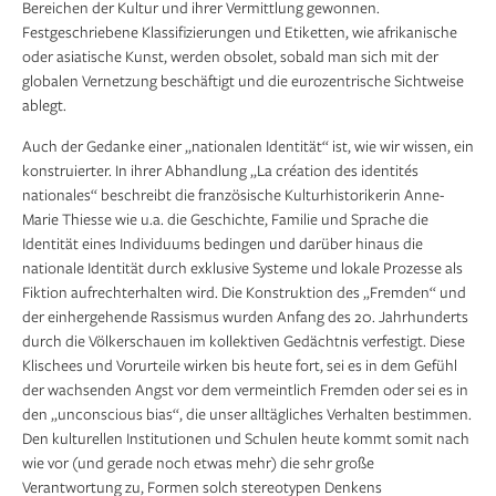
Bereichen der Kultur und ihrer Vermittlung gewonnen.
Festgeschriebene Klassifizierungen und Etiketten, wie afrikanische
oder asiatische Kunst, werden obsolet, sobald man sich mit der
globalen Vernetzung beschäftigt und die eurozentrische Sichtweise
ablegt.
Auch der Gedanke einer „nationalen Identität“ ist, wie wir wissen, ein
konstruierter. In ihrer Abhandlung „La création des identités
nationales“ beschreibt die französische Kulturhistorikerin Anne-
Marie Thiesse wie u.a. die Geschichte, Familie und Sprache die
Identität eines Individuums bedingen und darüber hinaus die
nationale Identität durch exklusive Systeme und lokale Prozesse als
Fiktion aufrechterhalten wird. Die Konstruktion des „Fremden“ und
der einhergehende Rassismus wurden Anfang des 20. Jahrhunderts
durch die Völkerschauen im kollektiven Gedächtnis verfestigt. Diese
Klischees und Vorurteile wirken bis heute fort, sei es in dem Gefühl
der wachsenden Angst vor dem vermeintlich Fremden oder sei es in
den „unconscious bias“, die unser alltägliches Verhalten bestimmen.
Den kulturellen Institutionen und Schulen heute kommt somit nach
wie vor (und gerade noch etwas mehr) die sehr große
Verantwortung zu, Formen solch stereotypen Denkens