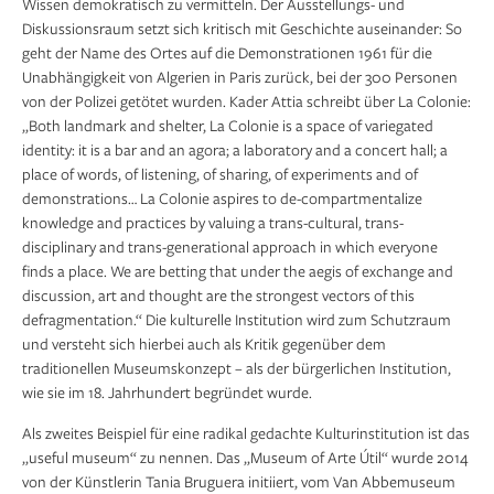
Wissen demokratisch zu vermitteln. Der Ausstellungs- und
Diskussionsraum setzt sich kritisch mit Geschichte auseinander: So
geht der Name des Ortes auf die Demonstrationen 1961 für die
Unabhängigkeit von Algerien in Paris zurück, bei der 300 Personen
von der Polizei getötet wurden. Kader Attia schreibt über La Colonie:
„Both landmark and shelter, La Colonie is a space of variegated
identity: it is a bar and an agora; a laboratory and a concert hall; a
place of words, of listening, of sharing, of experiments and of
demonstrations… La Colonie aspires to de-compartmentalize
knowledge and practices by valuing a trans-cultural, trans-
disciplinary and trans-generational approach in which everyone
finds a place. We are betting that under the aegis of exchange and
discussion, art and thought are the strongest vectors of this
defragmentation.“ Die kulturelle Institution wird zum Schutzraum
und versteht sich hierbei auch als Kritik gegenüber dem
traditionellen Museumskonzept – als der bürgerlichen Institution,
wie sie im 18. Jahrhundert begründet wurde.
Als zweites Beispiel für eine radikal gedachte Kulturinstitution ist das
„useful museum“ zu nennen. Das „Museum of Arte Útil“ wurde 2014
von der Künstlerin Tania Bruguera initiiert, vom Van Abbemuseum