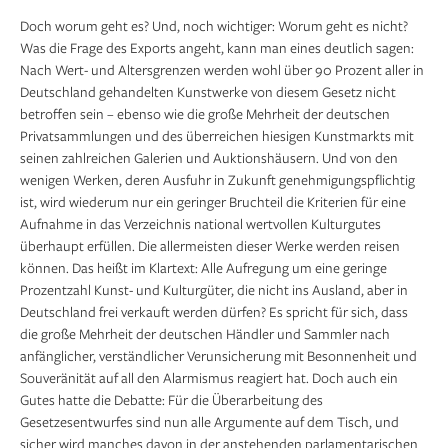
Doch worum geht es? Und, noch wichtiger: Worum geht es nicht?
Was die Frage des Exports angeht, kann man eines deutlich sagen:
Nach Wert- und Altersgrenzen werden wohl über 90 Prozent aller in
Deutschland gehandelten Kunstwerke von diesem Gesetz nicht
betroffen sein – ebenso wie die große Mehrheit der deutschen
Privatsammlungen und des überreichen hiesigen Kunstmarkts mit
seinen zahlreichen Galerien und Auktionshäusern. Und von den
wenigen Werken, deren Ausfuhr in Zukunft genehmigungspflichtig
ist, wird wiederum nur ein geringer Bruchteil die Kriterien für eine
Aufnahme in das Verzeichnis national wertvollen Kulturgutes
überhaupt erfüllen. Die allermeisten dieser Werke werden reisen
können. Das heißt im Klartext: Alle Aufregung um eine geringe
Prozentzahl Kunst- und Kulturgüter, die nicht ins Ausland, aber in
Deutschland frei verkauft werden dürfen? Es spricht für sich, dass
die große Mehrheit der deutschen Händler und Sammler nach
anfänglicher, verständlicher Verunsicherung mit Besonnenheit und
Souveränität auf all den Alarmismus reagiert hat. Doch auch ein
Gutes hatte die Debatte: Für die Überarbeitung des
Gesetzesentwurfes sind nun alle Argumente auf dem Tisch, und
sicher wird manches davon in der anstehenden parlamentarischen