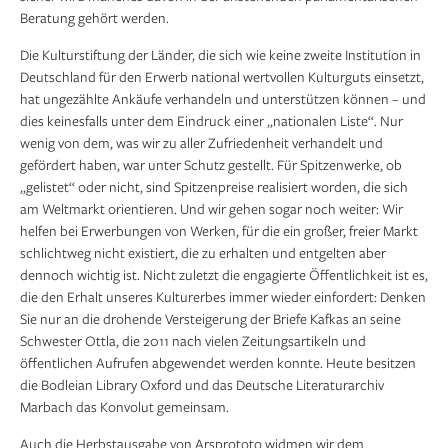
Beratung gehört werden.
Die Kulturstiftung der Länder, die sich wie keine zweite Institution in
Deutschland für den Erwerb national wertvollen Kulturguts einsetzt,
hat ungezählte Ankäufe verhandeln und unterstützen können – und
dies keinesfalls unter dem Eindruck einer „nationalen Liste“. Nur
wenig von dem, was wir zu aller Zufriedenheit verhandelt und
gefördert haben, war unter Schutz gestellt. Für Spitzenwerke, ob
„gelistet“ oder nicht, sind Spitzenpreise realisiert worden, die sich
am Weltmarkt orientieren. Und wir gehen sogar noch weiter: Wir
helfen bei Erwerbungen von Werken, für die ein großer, freier Markt
schlichtweg nicht existiert, die zu erhalten und entgelten aber
dennoch wichtig ist. Nicht zuletzt die engagierte Öffentlichkeit ist es,
die den Erhalt unseres Kulturerbes immer wieder einfordert: Denken
Sie nur an die drohende Versteigerung der Briefe Kafkas an seine
Schwester Ottla, die 2011 nach vielen Zeitungsartikeln und
öffentlichen Aufrufen abgewendet werden konnte. Heute besitzen
die Bodleian Library Oxford und das Deutsche Literaturarchiv
Marbach das Konvolut gemeinsam.
Auch die Herbstausgabe von Arsprototo widmen wir dem