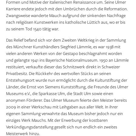
Formen und Motive der italienischen Renaissance um. Seine Ulmer
Karriere endete jedoch mit den Umbrüchen durch die Reformation.
Zwangsweise wanderte Mauch aufgrund der sinkenden Nachfrage
nach religiösen Kunstwerken ins katholische Lüttich aus, wo er bis
zu seinem Tod 1540 tätig war.
Das Relief befand sich vor dem Zweiten Weltkrieg in der Sammlung
des Münchner Kunsthändlers Siegfried Lämmle, es war 1938 mit
vielen anderen Werken von der Gestapo beschlagnahmt worden
und gelangte 1941 ins Bayerische Nationalmuseum. 1950 an Lämmle
restituiert, verkaufte dieser das Schnitzwerk direkt in Schweizer
Privatbesitz. Die Rückkehr des wertvollen Stücks an seinen
Entstehungsort wurde nun ermöglicht durch die Kulturstiftung der
Länder, die Ernst von Siemens Kunststiftung, die Freunde des Ulmer
Museums e.V., die Sparkasse Ulm, die Stadt Ulm sowie einen
anonymen Förderer. Das Ulmer Museum feierte den Meister bereits
2009 in einer Werkschau mit Leihgaben aus aller Welt. In ihrer
eigenen Sammlung verwahrte das Museum bisher jedoch nur ein
einziges Werk Mauchs. Mit der Erwerbung der kostbaren
Verkündigungsdarstellung gesellt sich nun endlich ein zweites
Meisterwerk hinzu.