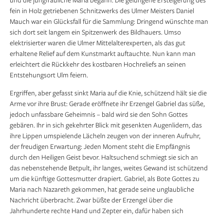
fein in Holz getriebenen Schnitzwerks des Ulmer Meisters Daniel
Mauch war ein Glücksfall für die Sammlung: Dringend wünschte man
sich dort seit langem ein Spitzenwerk des Bildhauers. Umso
elektrisierter waren die Ulmer Mittelalterexperten, als das gut
erhaltene Relief auf dem Kunstmarkt auftauchte. Nun kann man
erleichtert die Rückkehr des kostbaren Hochreliefs an seinen
Entstehungsort Ulm feiern.
Ergriffen, aber gefasst sinkt Maria auf die Knie, schützend hält sie die
Arme vor ihre Brust: Gerade eröffnete ihr Erzengel Gabriel das süße,
jedoch unfassbare Geheimnis – bald wird sie den Sohn Gottes
gebären. Ihr in sich gekehrter Blick mit gesenkten Augenlidern, das
ihre Lippen umspielende Lächeln zeugen von der inneren Aufruhr,
der freudigen Erwartung: Jeden Moment steht die Empfängnis
durch den Heiligen Geist bevor. Haltsuchend schmiegt sie sich an
das nebenstehende Betpult, ihr langes, weites Gewand ist schützend
um die künftige Gottesmutter drapiert. Gabriel, als Bote Gottes zu
Maria nach Nazareth gekommen, hat gerade seine unglaubliche
Nachricht überbracht. Zwar büßte der Erzengel über die
Jahrhunderte rechte Hand und Zepter ein, dafür haben sich