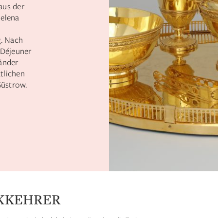
aus der
Helena
. Nach
 Déjeuner
Länder
tlichen
Güstrow.
KKEHRER