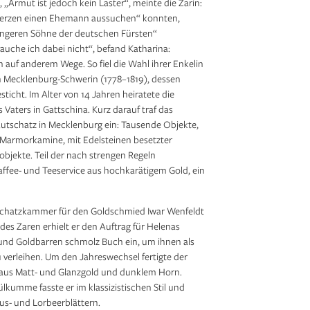
 „Armut ist jedoch kein Laster“, meinte die Zarin:
 Herzen einen Ehemann aussuchen“ konnten,
jüngeren Söhne der deutschen Fürsten“
auche ich dabei nicht“, befand Katharina:
 auf anderem Wege. So fiel die Wahl ihrer Enkelin
n Mecklenburg-Schwerin (1778–1819), dessen
ticht. Im Alter von 14 Jahren heiratete die
 Vaters in Gattschina. Kurz darauf traf das
utschatz in Mecklenburg ein: Tausende Objekte,
 Marmorkamine, mit Edelsteinen besetzter
bjekte. Teil der nach strengen Regeln
ffee- und Teeservice aus hochkarätigem Gold, ein
n Schatzkammer für den Goldschmied Iwar Wenfeldt
 des Zaren erhielt er den Auftrag für Helenas
 und Goldbarren schmolz Buch ein, um ihnen als
 verleihen. Um den Jahreswechsel fertigte der
 aus Matt- und Glanzgold und dunklem Horn.
umme fasste er im klassizistischen Stil und
us- und Lorbeerblättern.