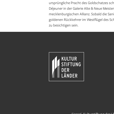
ursprüngliche Pracht des Goldschatzes sc
Déjeuner in der Galerie Alte & Neue Meiste
mecklenburgischen Allianz. Sobald die Sani
goldenen Rückkehrer im Westflügel des Schl
zu besichtigen sein.
©2026 Kulturstiftung der L