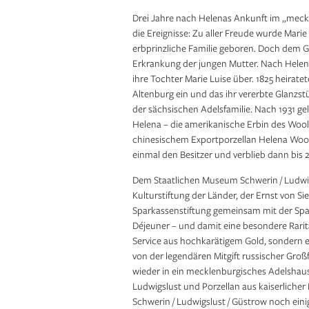
Drei Jahre nach Helenas Ankunft im „meckl
die Ereignisse: Zu aller Freude wurde Marie 
erbprinzliche Familie geboren. Doch dem G
Erkrankung der jungen Mutter. Nach Helena
ihre Tochter Marie Luise über. 1825 heirate
Altenburg ein und das ihr vererbte Glanzs
der sächsischen Adelsfamilie. Nach 1931 ge
Helena – die amerikanische Erbin des Wo
chinesischem Exportporzellan Helena Woo
einmal den Besitzer und verblieb dann bis 
Dem Staatlichen Museum Schwerin / Ludwigs
Kulturstiftung der Länder, der Ernst von 
Sparkassenstiftung gemeinsam mit der Sp
Déjeuner – und damit eine besondere Raritä
Service aus hochkarätigem Gold, sondern e
von der legendären Mitgift russischer Gro
wieder in ein mecklenburgisches Adelshau
Ludwigslust und Porzellan aus kaiserliche
Schwerin / Ludwigslust / Güstrow noch einig