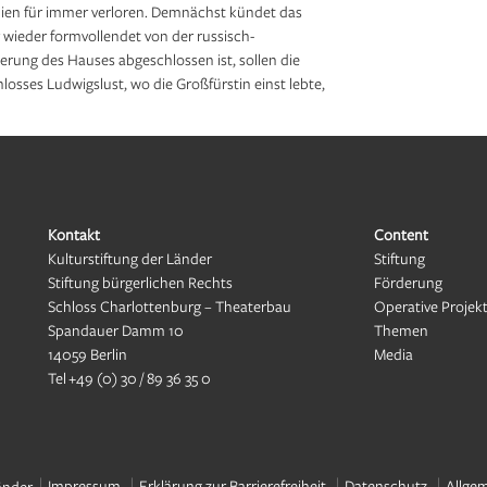
hien für immer verloren. Demnächst kündet das
r wieder formvollendet von der russisch-
erung des Hauses abgeschlossen ist, sollen die
osses Ludwigslust, wo die Großfürstin einst lebte,
Kontakt
Content
Kulturstiftung der Länder
Stiftung
Stiftung bürgerlichen Rechts
Förderung
Schloss Charlottenburg – Theaterbau
Operative Projek
Spandauer Damm 10
Themen
14059 Berlin
Media
Tel
+49 (0) 30 / 89 36 35 0
Impressum
Erklärung zur Barrierefreiheit
Datenschutz
Allge
änder