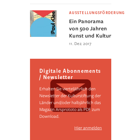
AUSSTELLUNGSFÖRDERUNG
Ein Panorama
von 500 Jahren
Kunst und Kultur
11. Dez. 2017
Digitale Abonnements
/ Newsletter
Erhalten Sie vierteljährlich den
Newsletter der Kulturstiftung der
Länder und/oder halbjährlich das
Magazin Arsprototo als PDF zum
Download.
Hier anmelden