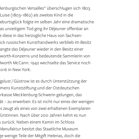
enburgischen Versailles“ überschlugen sich 1803
Luise (1803–1862) als zweites Kind in die
eburtsglück folgte im selben Jahr eine dramatische
s unzeitigem Tod ging ihr Déjeuner offenbar an
te diese in das herzogliche Haus von Sachsen-
tück russischen Kunsthandwerks verblieb im Besitz
langte das Déjeuner wieder in den Besitz einer
olworth-Konzerns und bedeutende Sammlerin von
lworth McCann. 1942 wechselte das Service noch
2016 in New York.
lust / Güstrow ist es durch Unterstützung der
Siemens Kunststiftung und der Ostdeutschen
arkasse Mecklenburg-Schwerin gelungen, das
t – zu erwerben: Es ist nicht nur eines der wenigen
s zeugt als eines von zwei erhaltenen Exemplaren
ßfürstinnen. Nach über 200 Jahren kehrt es nun
s zurück. Neben einem Kamin im Schloss
r Manufaktur besitzt das Staatliche Museum
e wenige Teile der Mitgift Helenas, doch die