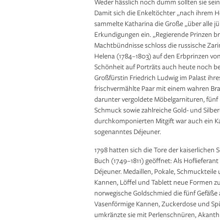
Weder hässlich noch dumm sollten sie sein,
Damit sich die Enkeltöchter „nach ihrem
sammelte Katharina die Große „über alle 
Erkundigungen ein. „Regierende Prinzen br
Machtbündnisse schloss die russische Zarin
Helena (1784–1803) auf den Erbprinzen vo
Schönheit auf Porträts auch heute noch bes
Großfürstin Friedrich Ludwig im Palast ihres
frischvermählte Paar mit einem wahren Bra
darunter vergoldete Möbelgarnituren, fünf
Schmuck sowie zahlreiche Gold- und Silbero
durchkomponierten Mitgift war auch ein Ka
sogenanntes Déjeuner.
1798 hatten sich die Tore der kaiserliche
Buch (1749–1811) geöffnet: Als Hoflieferant
Déjeuner. Medaillen, Pokale, Schmuckteile
Kannen, Löffel und Tablett neue Formen zu
norwegische Goldschmied die fünf Gefäße
Vasenförmige Kannen, Zuckerdose und Spülk
umkränzte sie mit Perlenschnüren, Akanth