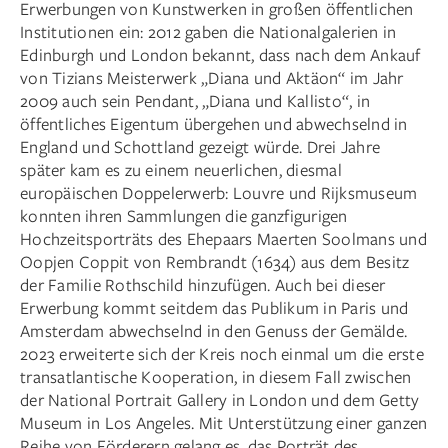
Erwerbungen von Kunstwerken in großen öffentlichen
Institutionen ein: 2012 gaben die Nationalgalerien in
Edinburgh und London bekannt, dass nach dem Ankauf
von Tizians Meisterwerk „Diana und Aktäon“ im Jahr
2009 auch sein Pendant, „Diana und Kallisto“, in
öffentliches Eigentum übergehen und abwechselnd in
England und Schottland gezeigt würde. Drei Jahre
später kam es zu einem neuerlichen, diesmal
europäischen Doppelerwerb: Louvre und Rijksmuseum
konnten ihren Sammlungen die ganzfigurigen
Hochzeitsporträts des Ehepaars Maerten Soolmans und
Oopjen Coppit von Rembrandt (1634) aus dem Besitz
der Familie Rothschild hinzufügen. Auch bei dieser
Erwerbung kommt seitdem das Publikum in Paris und
Amsterdam abwechselnd in den Genuss der Gemälde.
2023 erweiterte sich der Kreis noch einmal um die erste
transatlantische Kooperation, in diesem Fall zwischen
der National Portrait Gallery in London und dem Getty
Museum in Los Angeles. Mit Unterstützung einer ganzen
Reihe von Förderern gelang es, das Porträt des