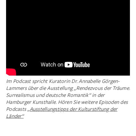
Im Podcast spricht Kuratorin Dr. Annabelle Görgen-
Lammers über die Ausstellung „Rendezvous der Träume.
Surrealismus und deutsche Romantik“ in der
Hamburger Kunsthalle. Hören Sie weitere Episoden des
Podcasts
„Ausstellungstipps der Kulturstiftung der
Länder“