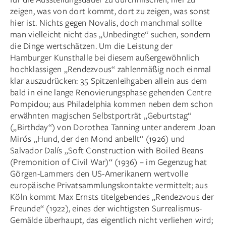
zeigen, was von dort kommt, dort zu zeigen, was sonst
hier ist. Nichts gegen Novalis, doch manchmal sollte
man vielleicht nicht das „Unbedingte“ suchen, sondern
die Dinge wertschätzen. Um die Leistung der
Hamburger Kunsthalle bei diesem außergewöhnlich
hochklassigen „Rendezvous“ zahlenmäßig noch einmal
klar auszudrücken: 35 Spitzenleihgaben allein aus dem
bald in eine lange Renovierungsphase gehenden Centre
Pompidou; aus Philadelphia kommen neben dem schon
erwähnten magischen Selbstporträt „Geburtstag“
(„Birthday“) von Dorothea Tanning unter anderem Joan
Mirós „Hund, der den Mond anbellt“ (1926) und
Salvador Dalís „Soft Construction with Boiled Beans
(Premonition of Civil War)“ (1936) – im Gegenzug hat
Görgen-Lammers den US-Amerikanern wertvolle
europäische Privatsammlungskontakte vermittelt; aus
Köln kommt Max Ernsts titelgebendes „Rendezvous der
Freunde“ (1922), eines der wichtigsten Surrealismus-
Gemälde überhaupt, das eigentlich nicht verliehen wird;