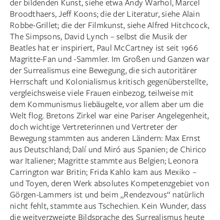
der bildenden Kunst, siehe etwa Andy Warhol, Marcel
Broodthaers, Jeff Koons; die der Literatur, siehe Alain
Robbe-Grillet; die der Filmkunst, siehe Alfred Hitchcock,
The Simpsons, David Lynch – selbst die Musik der
Beatles hat er inspiriert, Paul McCartney ist seit 1966
Magritte-Fan und -Sammler. Im Großen und Ganzen war
der Surrealismus eine Bewegung, die sich autoritärer
Herrschaft und Kolonialismus kritisch gegenüberstellte,
vergleichsweise viele Frauen einbezog, teilweise mit
dem Kommunismus liebäugelte, vor allem aber um die
Welt flog. Bretons Zirkel war eine Pariser Angelegenheit,
doch wichtige Vertreterinnen und Vertreter der
Bewegung stammten aus anderen Ländern: Max Ernst
aus Deutschland; Dalí und Miró aus Spanien; de Chirico
war Italiener; Magritte stammte aus Belgien; Leonora
Carrington war Britin; Frida Kahlo kam aus Mexiko –
und Toyen, deren Werk absolutes Kompetenzgebiet von
Görgen-Lammers ist und beim „Rendezvous“ natürlich
nicht fehlt, stammte aus Tschechien. Kein Wunder, dass
die weitverzweigte Bildsprache des Surrealismus heute