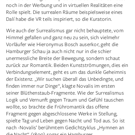
noch in der Werbung und in virtuellen Realitäten eine
Rolle spielt. Die surrealen Räume beispielsweise eines
Dalí habe die VR teils inspiriert, so die Kuratorin.
Wie auch der Surrealismus gar nicht behauptete, vom
Himmel gefallen und ganz neu zu sein, sich vielmehr
Vorläufer wie Hieronymus Bosch auserkor, geht die
Hamburger Schau ja auch nicht nur in die schier
unermessliche Breite der Bewegung, sondern schaut
zurück zur Romantik. Beiden Kunstströmungen, dies ein
Verbindungselement, geht es um das dunkle Geheimnis
der Existenz. „Wir suchen überall das Unbedingte, und
finden immer nur Dinge“, klagte Novalis im ersten
seiner Blüthenstaub-Fragmente. Wie der Surrealismus
Logik und Vernunft gegen Traum und Gefühl tauschen
wollte, so brachte die Frühromantik das offene
Fragment gegen abgeschlossene Werke in Stellung,
spielte Tag und Leben gegen Nacht und Tod aus. So ist
nach -Novalis’ berühmtem Gedichtzyklus „Hymnen an
die Nacht“ (1800) sogar ein Hamburger