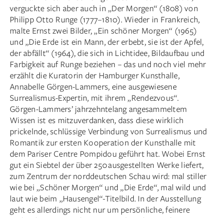
verguckte sich aber auch in „Der Morgen“ (1808) von
Philipp Otto Runge (1777–1810). Wieder in Frankreich,
malte Ernst zwei Bilder, „Ein schöner Morgen“ (1965)
und „Die Erde ist ein Mann, der erbebt, sie ist der Apfel,
der abfällt“ (1964), die sich in Lichtidee, Bildaufbau und
Farbigkeit auf Runge beziehen – das und noch viel mehr
erzählt die Kuratorin der Hamburger Kunsthalle,
Annabelle Görgen-Lammers, eine ausgewiesene
Surrealismus-Expertin, mit ihrem „Rendezvous“.
Görgen-Lammers’ jahrzehntelang angesammeltem
Wissen ist es mitzuverdanken, dass diese wirklich
prickelnde, schlüssige Verbindung von Surrealismus und
Romantik zur ersten Kooperation der Kunsthalle mit
dem Pariser Centre Pompidou geführt hat. Wobei Ernst
gut ein Siebtel der über 250 ausgestellten Werke liefert,
zum Zentrum der norddeutschen Schau wird: mal stiller
wie bei „Schöner Morgen“ und „Die Erde“, mal wild und
laut wie beim „Hausengel“-Titelbild. In der Ausstellung
geht es allerdings nicht nur um persönliche, feinere