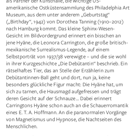
als Partner der Kunsthalle, die wichtige US-
amerikanische Ostküstensammlung des Philadelphia Art
Museum, aus dem unter anderem „Geburtstag“
(„Birthday“, 1942) von Dorothea Tanning (1910–2012)
nach Hamburg kommt. Das kleine Sphinx-Wesen-
Gesicht im Bildvordergrund erinnert ein bisschen an
jene Hyäne, die Leonora Carrington, die große britisch-
mexikanische Surrealismus-Legende, auf einem
Selbstporträt von 1937/38 verewigte – und die sie wohl
in ihrer Kurzgeschichte „Die Debütantin“ beschrieb. Ein
rätselhaftes Tier, das an Stelle der Erzählerin zum
Debütantinnen-Ball geht und dort, nun ja, keine
besonders glückliche Figur macht: Die Hyäne hat, um
sich zu tarnen, die Hausmagd aufgefressen und trägt
deren Gesicht auf der Schnauze … Dabei erinnert
Carringtons Hyäne schon auch an die Schauerromantik
eines E. T. A. Hoffmann. An die paranormalen Vorgänge
von Magnetismus und Hypnose, die Nachtseiten des
Menschlichen.