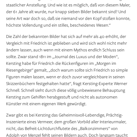
staatlicher Anstellung. Und wie ist es möglich, daß von diesem Maler,
der 61 Jahre alt wurde, nur knapp sieben Bilder bekannt sind? Und
seine Art war doch so, daß sie niemand vor den Kopf stoßen konnte,
höchste Vollendung und ein stilles, bescheidenes Wesen.“
Die Zahl der bekannten Bilder hat sich auf mehr als 40 erhöht, der
Vergleich mit Friedrich ist geblieben und wird sich wohl nicht mehr
ändern lassen, auch wenn mit einem Mythos endlich Schluss sein
sollte. Zwar stand 1811 im „Journal des Luxus und der Moden“,
Kersting habe für Friedrich die Rückenfiguren im „Morgen im
Riesengebirge“ gemalt, „doch warum sollte sich Friedrich so simple
Figuren malen lassen, wenn er doch zuvor vergleichbare in seinen
Skizzenbüchern festgehalten hatte“, fragt Kersting-Experte Werner
Schnell. Schnell sieht durch diese völlig unbewiesene Behauptung
Kersting zum Gehilfen herabgestuft und nicht als autonomen
Künstler mit einem eigenen Werk gewürdigt.
Zwar gibt es bei Kersting das Geheimnisvoll-Lebendige, Prächtig-
Inszenierte eines Vermeer, dem großen Vorbild aller Interieurmaler,
nicht, das Befreit-Lichtdurchflutete des „Balkonzimmers“ von
Adolph von Menzel fehlt seinen Bildern auch. Doch langsam taucht