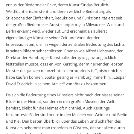
er aus der Biedermeier-Ecke, deren Kunst für das Betulich-
Weltflüchtlerische steht und deren wirkliche Bedeutung als
Stilepoche der Einfachheit, Reduktion und Funktionalität erst seit
der großen Biedermeier-Ausstellung 2007 in Milwaukee, Wien und
Berlin erkannt wird, wieder auf. Und erscheint als äußerst
eigenständiger Künstler seiner Zeit und Vorläufer der
Impressionisten, die ihn wegen der zentralen Bedeutung des Lichts
in seinen Bildern sehr schätzten. Ebenso wie Alfred Lichtwark, der
Direktor der Hamburger Kunsthalle, der 1910 ganz unglücklich
feststellen musste, dass er „von Kersting, der mir einer der liebsten
Meister des ganzen neunzehnten Jahrhunderts ist“, bisher nichts
habe kaufen können. Später gelang es Hamburg immerhin, „Caspar
David Friedrich in seinem Atelier“ von 1811 zu bekommen.
Da sich die Bedeutung eines Künstlers nicht nach der Masse seiner
Bilder in der Heimat, sondern in den großen Museen der Welt
bemisst, bleibt für die Heimat oft nicht viel. Auch Kerstings
bekannteste Bilder sind heute in den Museen von Weimar und Berlin
und Kiel. Den besten Überblick über das Leben und Schaffen des
Künstlers bekommt man trotzdem in Güstrow, das vor allem durch