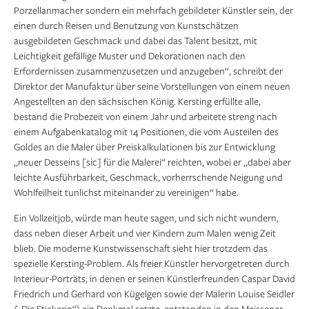
Porzellanmacher sondern ein mehrfach gebildeter Künstler sein, der
einen durch Reisen und Benutzung von Kunstschätzen
ausgebildeten Geschmack und dabei das Talent besitzt, mit
Leichtigkeit gefällige Muster und Dekorationen nach den
Erfordernissen zusammenzusetzen und anzugeben“, schreibt der
Direktor der Manufaktur über seine Vorstellungen von einem neuen
Angestellten an den sächsischen König. Kersting erfüllte alle,
bestand die Probezeit von einem Jahr und arbeitete streng nach
einem Aufgabenkatalog mit 14 Positionen, die vom Austeilen des
Goldes an die Maler über Preiskalkulationen bis zur Entwicklung
„neuer Desseins [sic] für die Malerei“ reichten, wobei er „dabei aber
leichte Ausführbarkeit, Geschmack, vorherrschende Neigung und
Wohlfeilheit tunlichst miteinander zu vereinigen“ habe.
Ein Vollzeitjob, würde man heute sagen, und sich nicht wundern,
dass neben dieser Arbeit und vier Kindern zum Malen wenig Zeit
blieb. Die moderne Kunstwissenschaft sieht hier trotzdem das
spezielle Kersting-Problem. Als freier Künstler hervorgetreten durch
Interieur-Porträts, in denen er seinen Künstlerfreunden Caspar David
Friedrich und Gerhard von Kügelgen sowie der Malerin Louise Seidler
(„Die Stickerin“) ein Denkmal setzte, entstanden in den Meissener