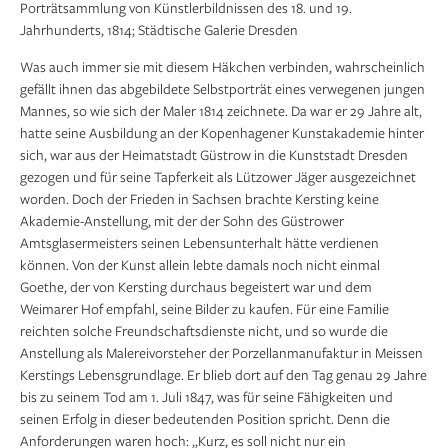
Porträtsammlung von Künstlerbildnissen des 18. und 19.
Jahrhunderts, 1814; Städtische Galerie Dresden
Was auch immer sie mit diesem Häkchen verbinden, wahrscheinlich
gefällt ihnen das abgebildete Selbstporträt eines verwegenen jungen
Mannes, so wie sich der Maler 1814 zeichnete. Da war er 29 Jahre alt,
hatte seine Ausbildung an der Kopenhagener Kunstakademie hinter
sich, war aus der Heimatstadt Güstrow in die Kunststadt Dresden
gezogen und für seine Tapferkeit als Lützower Jäger ausgezeichnet
worden. Doch der Frieden in Sachsen brachte Kersting keine
Akademie-Anstellung, mit der der Sohn des Güstrower
Amtsglasermeisters seinen Lebensunterhalt hätte verdienen
können. Von der Kunst allein lebte damals noch nicht einmal
Goethe, der von Kersting durchaus begeistert war und dem
Weimarer Hof empfahl, seine Bilder zu kaufen. Für eine Familie
reichten solche Freundschaftsdienste nicht, und so wurde die
Anstellung als Malereivorsteher der Porzellanmanufaktur in Meissen
Kerstings Lebensgrundlage. Er blieb dort auf den Tag genau 29 Jahre
bis zu seinem Tod am 1. Juli 1847, was für seine Fähigkeiten und
seinen Erfolg in dieser bedeutenden Position spricht. Denn die
Anforderungen waren hoch: „Kurz, es soll nicht nur ein