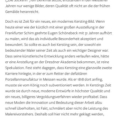
Jahren nur wenige Bilder, deren Qualität oft nicht an die der frühen
Gemälde heranreicht.
Doch es ist Zeit für ein neues, ein modernes Kersting-Bild. Wenn
heute einer wie der kürzlich mit einer großen Ausstellung in der
Frankfurter Schirn geehrte Eugen Schönebeck mit 31 Jahren aufhört
zu malen, wird das als individuelle Besonderheit akzeptiert und
bewundert. So sollte es auch bei Kersting sein, der sowohl ein
bedeutender Maler seiner Zeit als auch ein wichtiger Designer war.
Dass seine künstlerische Entwicklung anders verlaufen wäre, hätte
er eine Anstellung an der Dresdner Akademie bekommen, ist reine
Spekulation. Fest steht dagegen, dass Kersting eine glanzvolle zweite
Karriere hinlegte, in der er zum Retter der defizitären
Porzellanmanufaktur in Meissen wurde. Als er 1818 dort anfing,
musste sie vom König noch subventioniert werden. In Kerstings Zeit
wurde sie durch neue, moderne Entwürfe in höchster Qualität und
ein neues, billigeres Vergoldungsverfahren wieder profitabel. Dass
neue Moden die Innovation und Bedeutung dieser Arbeit allzu
schnell überholten, ist Fakt, schmälert aber nicht die Leistung des
Malereivorstehers. Deshalb soll hier nicht mehr geklagt werden,