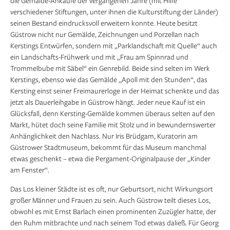
die Gemälde-Ankäufe der vergangenen Jahre (mit Hilfe
verschiedener Stiftungen, unter ihnen die Kulturstiftung der Länder)
seinen Bestand eindrucksvoll erweitern konnte. Heute besitzt
Güstrow nicht nur Gemälde, Zeichnungen und Porzellan nach
Kerstings Entwürfen, sondern mit „Parklandschaft mit Quelle“ auch
ein Landschafts-Frühwerk und mit „Frau am Spinnrad und
Trommelbube mit Säbel“ ein Genrebild. Beide sind selten im Werk
Kerstings, ebenso wie das Gemälde „Apoll mit den Stunden“, das
Kersting einst seiner Freimaurerloge in der Heimat schenkte und das
jetzt als Dauerleihgabe in Güstrow hängt. Jeder neue Kauf ist ein
Glücksfall, denn Kersting-Gemälde kommen überaus selten auf den
Markt, hütet doch seine Familie mit Stolz und in bewundernswerter
Anhänglichkeit den Nachlass. Nur Iris Brüdgam, Kuratorin am
Güstrower Stadtmuseum, bekommt für das Museum manchmal
etwas geschenkt – etwa die Pergament-Originalpause der „Kinder
am Fenster“.
Das Los kleiner Städte ist es oft, nur Geburtsort, nicht Wirkungsort
großer Männer und Frauen zu sein. Auch Güstrow teilt dieses Los,
obwohl es mit Ernst Barlach einen prominenten Zuzügler hatte, der
den Ruhm mitbrachte und nach seinem Tod etwas daließ. Für Georg