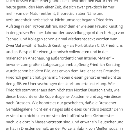
Doch dessen Bilder einer grandiosen, bedrohenden Natur treffen
heute genau den Nerv einer Zeit, die sich zwar praktisch immer
mehr von der Natur entfernt, theoretisch aber Nähe und
Verbundenheit herbeisehnt. Nicht umsonst begann Friedrichs
Aufstieg in den 1970er Jahren, nachdem er wie sein Freund Kersting
in der großen Berliner Jahrhundertausstellung 1906 durch Hugo von
Tschudi und Kollegen schon einmal wiederentdeckt worden war.
Zwei Mal erwähnt Tschudi Kersting – als Porträtisten C. D. Friedrichs
und als Beispiel für einen „technisch vollendeten und in der
malerischen Anschauung außerordentlichen Interieur-Maler“ –
bevor er zum großen Lobgesang anhebt: „Georg Friedrich Kersting
wurde schon bei dem Bild, das er von dem Atelier seines Freundes
Friedrich gemalt hat, genannt. Neben diesem gehört er vielleicht zu
den größten Überraschungen der Jahrhundertausstellung. Wie
Friedrich stammt er aus dem höchsten Norden Deutschlands, wie
dieser besuchte er die Kopenhagener Akademie und zog wie dieser
nach Dresden. Wie konnte es nur geschehen, daß die Dresdener
Gemäldegalerie nicht ein einziges Bild dieses Künstlers besitzt? Denn
er steht um nichts den meisten der holländischen Kleinmeister
nach, die dort in Masse vertreten sind, und er war ein Deutscher und
er hat in Dresden gemalt, an der Porzellanfabrik von Meißen sogar in