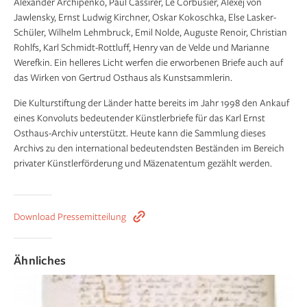
Alexander Archi­penko, Paul Cassirer, Le Corbusier, Alexej von
Jawlensky, Ernst Ludwig Kirchner, Oskar Koko­schka, Else Lasker-
Schüler, Wilhelm Lehmbruck, Emil Nolde, Auguste Renoir, Christian
Rohlfs, Karl Schmidt-Rottluff, Henry van de Velde und Marianne
Weref­kin. Ein helleres Licht werfen die erworbenen Briefe auch auf
das Wir­ken von Gertrud Osthaus als Kunst­samm­lerin.
Die Kulturstiftung der Länder hatte bereits im Jahr 1998 den Ankauf
eines Kon­voluts bedeutender Künstlerbriefe für das Karl Ernst
Osthaus-Archiv unterstützt. Heute kann die Sammlung dieses
Archivs zu den inter­national bedeu­tendsten Be­ständen im Bereich
privater Künstlerförderung und Mäzenatentum gezählt werden.
Download Pressemitteilung
Ähnliches