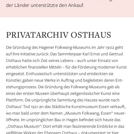
der Länder unterstützte den Ankauf.
PRIVATARCHIV OSTHAUS
Die Gründung des Hagener Folkwang-Museums im Jahr 1902 geht
auf ihre Initiative zurück: Das Sammlerpaar Karl Ernst und Gertrud
Osthaus hatte sich Zeit seines Lebens – auch unter Einsatz von
erheblichen finanziellen Mitteln – für die Förderung moderner Kunst
eingesetzt. Enthusiastisch unterstützten und ent­deck­ten sie
Künstler, gaben neue Werke in Auftrag und begleiteten deren Ent­
stehungs­prozess. Die Gründung des Folkwang-Museums gab als
eines der ersten Museen überhaupt zeitgenössischer Kunst eine
Plattform. Die ursprüng­liche Sammlung des Hauses wurde nach
Osthaus’ Tod 1921 an das Städtische Kunst­museum Essen verkauft,
wo man bald unter dem Namen „Museum Folkwang, Essen“ neu­er­
öff­nete. Im ursprünglichen Bau in Hagen befindet sich heute das
„Osthaus Museum“: Dort erhält man faszinierende Einblicke in das
vielfältige Wirken des Ehepaars Osthaus – dokumentiert ist hier