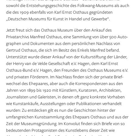
sowohl die Ent­stehungs­geschichte des Folkwang-Museums als auch
die des 1909 ebenfalls von Karl Ernst Osthaus gegründeten
„Deutschen Museums für Kunst in Handel und Gewerbe“.
Jetzt freut sich das Osthaus Museum über den Ankauf des
Privatarchivs Manfred Osthaus, eine Sammlung von über 500 Auto­
graphen und Dokumenten aus dem per­sönlichen Nachlass von
Gertrud Osthaus, die sich im Besitz des Enkels Man­fred befand.
Unterstützt wurde dieser Ankauf von der Kulturstiftung der Länder,
der Henry van de Velde Gesell­schaft e.V. Hagen, dem Karl Ernst
Osthaus-Bund e.V. Hagen, den Freunden des Osthaus Museums e.V.
und privaten Förde­rern. Im Nachlass finden sich der private Brief­
wechsel des Ehe­paares, aber auch die Korres­pondenzen aus den
Jahren von 1899 bis 1920 mit Künstlern, Kuratoren, Architek­ten,
Journalisten und Galeristen, in denen oft ganz konkrete Vorhaben
wie Kunst­ankäufe, Aus­stell­ungen oder Publi­kationen verhandelt
wurden: Zu entdecken gilt es nun die Ge­schichten hinter der
umfangreichen Kunstsammlung des Ehepaars Ost­haus und aus der
Zeit der Museums­grün­dung. Im Konvolut finden sich Briefe von so
bedeutenden Protagonisten des Kunstlebens dieser Zeit wie