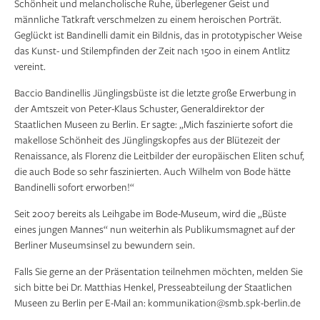
Schönheit und melancholische Ruhe, überlegener Geist und
männliche Tatkraft verschmelzen zu einem heroischen Porträt.
Geglückt ist Bandinelli damit ein Bildnis, das in prototypischer Weise
das Kunst- und Stilempfinden der Zeit nach 1500 in einem Antlitz
vereint.
Baccio Bandinellis Jünglingsbüste ist die letzte große Erwerbung in
der Amtszeit von Peter-Klaus Schuster, Generaldirektor der
Staatlichen Museen zu Berlin. Er sagte: „Mich faszinierte sofort die
makellose Schönheit des Jünglingskopfes aus der Blütezeit der
Renaissance, als Florenz die Leitbilder der europäischen Eliten schuf,
die auch Bode so sehr faszinierten. Auch Wilhelm von Bode hätte
Bandinelli sofort erworben!“
Seit 2007 bereits als Leihgabe im Bode-Museum, wird die „Büste
eines jungen Mannes“ nun weiterhin als Publikumsmagnet auf der
Berliner Museumsinsel zu bewundern sein.
Falls Sie gerne an der Präsentation teilnehmen möchten, melden Sie
sich bitte bei Dr. Matthias Henkel, Presseabteilung der Staatlichen
Museen zu Berlin per E-Mail an: kommunikation@smb.spk-berlin.de