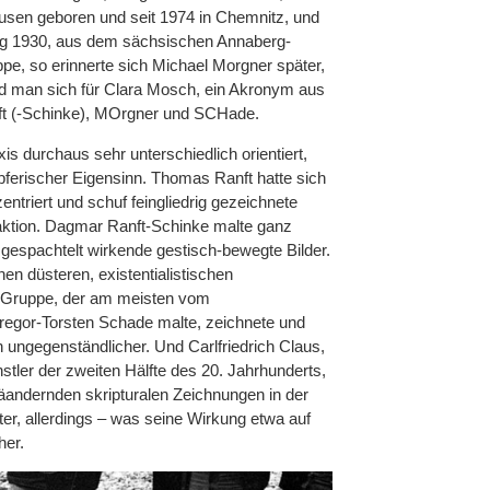
ausen geboren und seit 1974 in Chemnitz, und
gang 1930, aus dem sächsischen Annaberg-
ppe, so erinnerte sich Michael Morgner später,
d man sich für Clara Mosch, ein Akronym aus
ft (-Schinke), MOrgner und SCHade.
axis durchaus sehr unterschiedlich orientiert,
pferischer Eigensinn. Thomas Ranft hatte sich
­triert und schuf feingliedrig gezeichnete
raktion. Dagmar Ranft-Schinke malte ganz
e gespachtelt wirkende gestisch-bewegte Bilder.
n düsteren, existentialistischen
r Gruppe, der am meisten vom
regor-Torsten Schade malte, zeichnete und
h ungegenständlicher. Und Carlfriedrich Claus,
tler der zweiten Hälfte des 20. Jahrhunderts,
äandernden skripturalen Zeichnungen in der
er, allerdings – was seine Wirkung etwa auf
her.