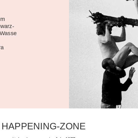
um
hwarz-
 Wasse
ra
R HAPPENING-ZONE