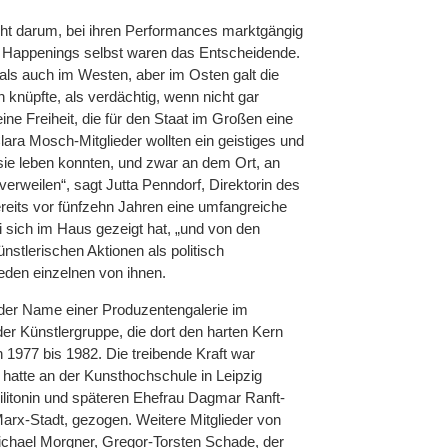
ht darum, bei ihren Performances marktgängig
e Happenings selbst waren das Entscheidende.
als auch im Westen, aber im Osten galt die
an knüpfte, als verdächtig, wenn nicht gar
eine Freiheit, die für den Staat im Großen eine
Clara Mosch-Mitglieder wollten ein geistiges und
sie leben konnten, und zwar an dem Ort, an
verweilen“, sagt Jutta Penndorf, Direktorin des
reits vor fünfzehn Jahren eine umfangreiche
i sich im Haus gezeigt hat, „und von den
nstlerischen Aktionen als politisch
eden einzelnen von ihnen.
der Name einer Produzentengalerie im
er Künstlergruppe, die dort den harten Kern
n 1977 bis 1982. Die treibende Kraft war
hatte an der Kunsthochschule in Leipzig
ilitonin und späteren Ehefrau Dagmar Ranft-
rx-Stadt, gezogen. Weitere Mitglieder von
chael Morgner, Gregor-Torsten Schade, der