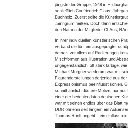
jüngste der Gruppe, 1948 in Hildburgh
schließlich Carlfriedrich Claus, Jahr
Buchholz. Zuerst sollte die Künstlergru
„Sinngrün“ heißen. Doch dann entschie
den Namen der Mitglieder CLAus, RAn
In ihrer individuellen künstlerischen Pr
verband die fünf ein ausgeprägter schö
damals vor allem auf Radierungen konzen
Mischformen aus Illustration und Abst
ungegenständlich: oft stark farbige, wi
Michael Morgner wiederum war mit seine
Figurendarstellungen derjenige aus de
Expressionismus beeinflusst schien. G
schnitt ähnlich düstere Motive, nur noc
einer der bedeutendsten deutschen Küns
war mit seinen endlos über das Blatt m
DDR ohnehin seit langem ein Außenseit
Thomas Ranft angeht – ein einflussreic