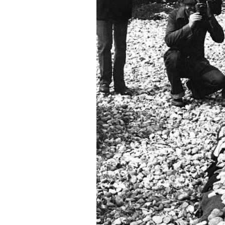
Gruppenbild vor der Galerie Clara Mos
Ranft, Gregor-Torsten Kozik (Schade)
Carlfriedrich Claus, Michael Morgner; F
Wasse