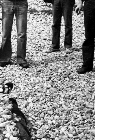
ch in Adelsberg: Thomas
1/4
, Dagmar Ranft-Schinke,
otografie von Ralf-Rainer