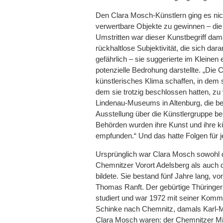
Den Clara Mosch-Künstlern ging es nic
verwertbare Objekte zu gewinnen – di
Umstritten war dieser Kunstbegriff dam
rückhaltlose Subjektivität, die sich dar
gefährlich – sie suggerierte im Kleinen 
potenzielle Bedrohung darstellte. „Die 
künstlerisches Klima schaffen, in dem 
dem sie trotzig beschlossen hatten, zu 
Lindenau-Museums in Altenburg, die be
Ausstellung über die Künstlergruppe be
Behörden wurden ihre Kunst und ihre kü
empfunden.“ Und das hatte Folgen für j
Ursprünglich war Clara Mosch sowohl 
Chemnitzer Vorort Adelsberg als auch d
bildete. Sie bestand fünf Jahre lang, vo
Thomas Ranft. Der gebürtige Thüringer 
studiert und war 1972 mit seiner Komm
Schinke nach Chemnitz, damals Karl-Ma
Clara Mosch waren: der Chemnitzer Mi