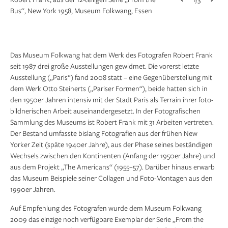
Robert Frank, aus der 12-teiligen Serie „From the
1/3
Bus“, New York 1958, Museum Folkwang, Essen
Bus“, New York 1958, Museum Folkwang, Essen
Bus“, New York 1958, Museum Folkwang, Essen
Weder die vorerst harsch
Das Museum Folkwang hat dem Werk des Fotografen Robert Frank
seit 1987 drei große Ausstellungen gewidmet. Die vorerst letzte
Ausstellung („Paris“) fand 2008 statt – eine Gegenüberstellung mit
dem Werk Otto Steinerts („Pariser Formen“), beide hatten sich in
den 1950er Jahren intensiv mit der Stadt Paris als Terrain ihrer foto-
bildnerischen Arbeit auseinandergesetzt. In der Fotografischen
Sammlung des Museums ist Robert Frank mit 31 Arbeiten vertreten.
Der Bestand umfasste bislang Fotografien aus der frühen New
Yorker Zeit (späte 1940er Jahre), aus der Phase seines beständigen
Wechsels zwischen den Kontinenten (Anfang der 1950er Jahre) und
aus dem Projekt „The Americans“ (1955–57). Darüber hinaus erwarb
das Museum Beispiele seiner Collagen und Foto-Montagen aus den
1990er Jahren.
Auf Empfehlung des Fotografen wurde dem ­Museum Folkwang
2009 das einzige noch verfügbare Exemplar der Serie „From the