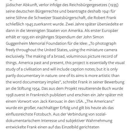
jüdischer Abkunft, verlor infolge des Reichsbürgergesetzes (1935)
seine deutschen Bürgerrechte und beantragte deshalb 1941 für
seine Söhne die Schweizer Staatsbürgerschaft, die Robert Frank
schließlich 1945 zuerkannt wurde. Zwei Jahre später übersiedelte er
dann in die Vereinigten Staaten von Amerika. Als erster Europäer
erhält er 1955 ein einjähriges Stipendium der John Simon
Guggenheim Memorial Foundation für die Idee: „To photograph
freely throughout the United States, using the miniature camera
exclusively. The making of a broad, voluminous picture record of
things. America past and present, this project is essentially the visual
study of a civilisation and will include caption notes; but it is only
partly documentary in nature: one of its aims is more artistic than
the word documentary implies“, schreibt Frank in seiner Bewerbung
an die Stiftung 1954. Das aus dem Projekt resultierende Buch wurde
1958 zuerst in Frankreich publiziert und erschien ein Jahr später mit
einem Vorwort von Jack Kerouac in den USA. „The Americans“
wurde ein großer, nachhaltiger Erfolg und gilt bis heute als das
einflussreichste Fotobuch. Aus der Verbindung von sozial-
dokumentarischem Interesse und subjektiver Wahrnehmung
entwickelte Frank einen auf das Einzelbild gerichteten