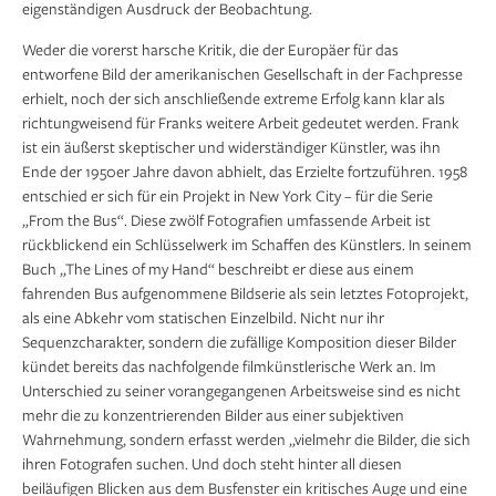
eigenständigen Ausdruck der Beobachtung.
Weder die vorerst harsche Kritik, die der Europäer für das
entworfene Bild der amerikanischen Gesellschaft in der Fachpresse
erhielt, noch der sich anschließende extreme Erfolg kann klar als
richtungweisend für Franks weitere Arbeit gedeutet werden. Frank
ist ein äußerst skeptischer und widerständiger Künstler, was ihn
Ende der 1950er Jahre davon abhielt, das Erzielte fortzuführen. 1958
entschied er sich für ein Projekt in New York City – für die Serie
„From the Bus“. Diese zwölf Fotografien umfassende Arbeit ist
rückblickend ein Schlüsselwerk im Schaffen des Künstlers. In seinem
Buch „The Lines of my Hand“ beschreibt er diese aus einem
fahrenden Bus aufgenommene Bildserie als sein letztes Fotoprojekt,
als eine Abkehr vom statischen Einzelbild. Nicht nur ihr
Sequenzcharakter, sondern die zufällige Komposition dieser Bilder
kündet bereits das nachfolgende filmkünstlerische Werk an. Im
Unterschied zu seiner vorangegangenen Arbeitsweise sind es nicht
mehr die zu konzentrierenden Bilder aus einer subjektiven
Wahrnehmung, sondern erfasst werden „vielmehr die Bilder, die sich
ihren Fotografen suchen. Und doch steht hinter all diesen
beiläufigen Blicken aus dem Busfenster ein kritisches Auge und eine