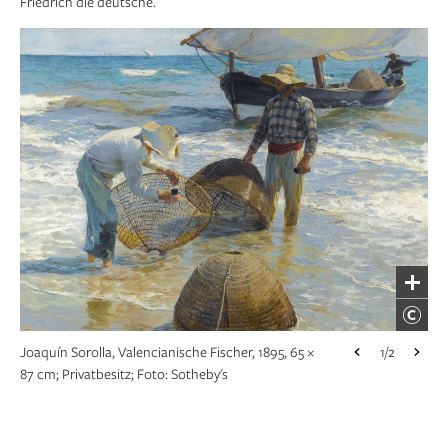
Friedrich die deutsche.
Joaquín Sorollas Gemälde im Kabinett der Alten
1/2
Nationalgalerie in Berlin, 1908
Joaquín Sorolla, Valencianische Fischer, 1895, 65 ×
1/2
87 cm; Privatbesitz; Foto: Sotheby's