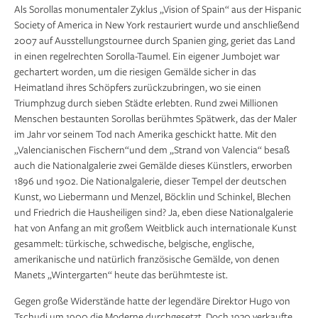
Als Sorollas monumentaler Zyklus „Vision of Spain“ aus der Hispanic
Society of America in New York restauriert wurde und anschließend
2007 auf Ausstellungstournee durch Spanien ging, geriet das Land
in einen regelrechten Sorolla-Taumel. Ein eigener Jumbojet war
gechartert worden, um die riesigen Gemälde sicher in das
Heimatland ihres Schöpfers zurückzubringen, wo sie einen
Triumphzug durch sieben Städte erlebten. Rund zwei Millionen
Menschen bestaunten Sorollas berühmtes Spätwerk, das der Maler
im Jahr vor seinem Tod nach Amerika geschickt hatte. Mit den
„Valencianischen Fischern“und dem „Strand von Valencia“ besaß
auch die Nationalgalerie zwei Gemälde dieses Künstlers, erworben
1896 und 1902. Die Nationalgalerie, dieser Tempel der deutschen
Kunst, wo Liebermann und Menzel, Böcklin und Schinkel, Blechen
und Friedrich die Hausheiligen sind? Ja, eben diese Nationalgalerie
hat von Anfang an mit großem Weitblick auch internationale Kunst
gesammelt: türkische, schwedische, belgische, englische,
amerikanische und natürlich französische Gemälde, von denen
Manets „Wintergarten“ heute das berühmteste ist.
Gegen große Widerstände hatte der legendäre Direktor Hugo von
Tschudi um 1900 die Moderne durchgesetzt. Doch 1930 verkaufte