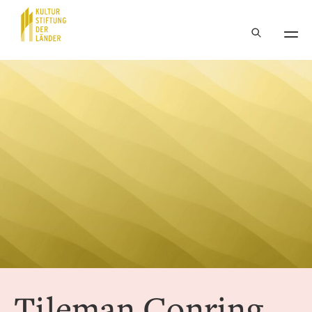
Hauptnavigation
Inhalt
Tileman Conring