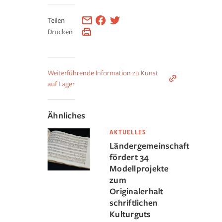
Teilen
Drucken
Weiterführende Information zu Kunst
auf Lager
Ähnliches
AKTUELLES
Ländergemeinschaft
fördert 34
Modellprojekte
zum
Originalerhalt
schriftlichen
Kulturguts