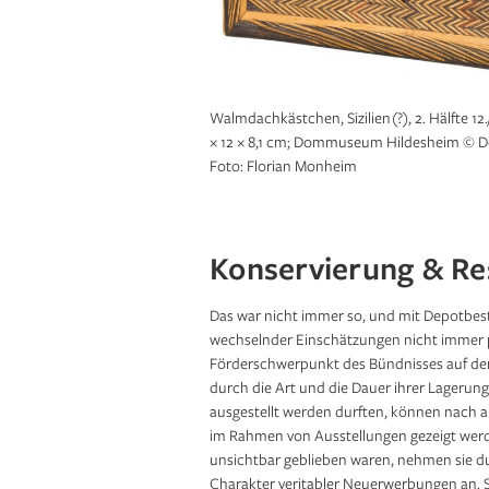
Almagul Menlibayeva, Transoxiana Dreams (V
Videoarchiv des Ludwig Forums Aachen © 
Eurasian Art Advisors LLC
Ein moderner Magazin-Neubau für die Lan
Holstein wird die historischen Lagergebäud
Scheidt Kasprusch Architekten, Berlin © S
Walmdachkästchen, Sizilien (?), 2. Hälfte 12
Architekten, Berlin
× 12 × 8,1 cm; Dommuseum Hildesheim © 
Foto: Florian Monheim
Konservierung & Re
Das war nicht immer so, und mit Depotbes
wechselnder Einschätzungen nicht immer pf
Förderschwerpunkt des Bündnisses auf der 
durch die Art und die Dauer ihrer Lagerung
ausgestellt werden durften, können nach
im Rahmen von Aus­stellungen gezeigt wer
unsichtbar geblieben waren, nehmen sie d
Charakter veritabler Neuerwerbungen an. S