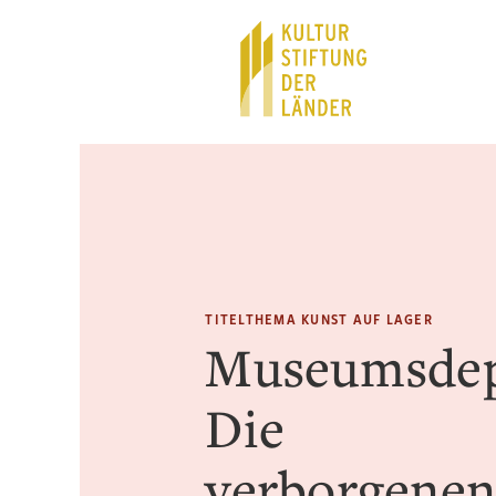
Hauptnavigation
Inhalt
TITELTHEMA KUNST AUF LAGER
Museumsdep
Die
verborgene