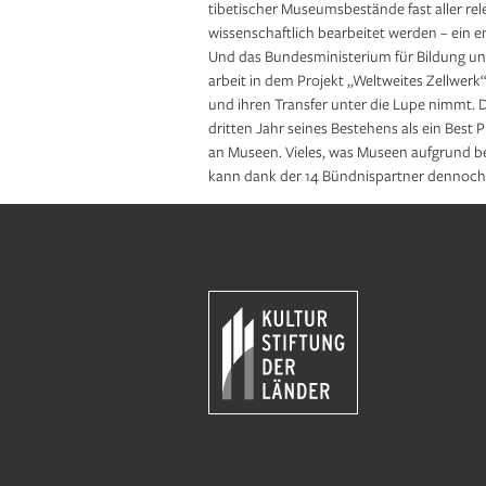
tibetischer Museumsbestände fast aller rel
wissenschaftlich bearbeitet werden – ein 
Und das Bundesministerium für Bildung un
arbeit in dem Projekt „Weltweites Zellwerk“
und ihren Transfer unter die Lupe nimmt. D
dritten Jahr seines Be­stehens als ein Best 
an Museen. Vieles, was Museen aufgrund be
kann dank der 14 Bündnispartner dennoch r