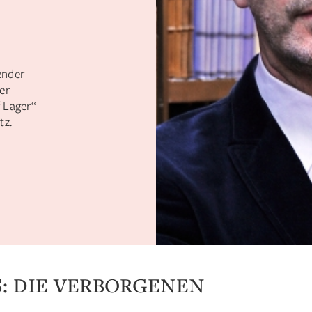
tender
er
 Lager“
tz.
: DIE VERBORGENEN