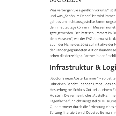
Was verbergen Sie eigentlich vor uns?“ ist
und was „Schön im Depot“ ist, wird immer
geht es um nicht ausgestellte Sammlungso
denn heutzutage können in Museen nur et
gezeigt werden. Der Rest schlummert im D
dem Museum“, wie der FAZ-Journalist Nik
auch der Name des 2014 auf Initiative der
der Länder gegründeten Aktionsbündnisses
sehen die derzeitig 14 Partner in der Ers
Infrastruktur & Logi
„Gottorfs neue Abstellkammer“ – so betite
Jahr einen Bericht über den Umbau des 
Hesterberg bei Schloss Gottorf zu einem Z
Holstein. Die vermeintliche „Abstellkamm
Lagerfläche für nicht ausgestellte Museu
Quadratmeter durch die Errichtung eine
Stiftung finanziert wird. Dabei sollte man