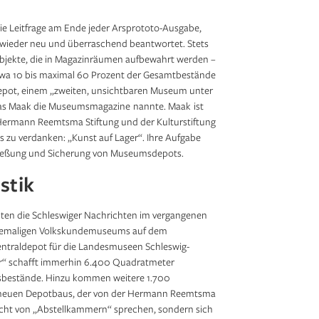
 die Leitfrage am Ende jeder Arsprototo-Ausgabe,
 wieder neu und überraschend beantwortet. Stets
bjekte, die in Magazinräumen aufbewahrt werden –
wa 10 bis maximal 60 Prozent der Gesamtbestände
epot, einem „zweiten, unsichtbaren Museum unter
las Maak die Museumsmagazine nannte. Maak ist
 Hermann Reemtsma Stiftung und der Kulturstiftung
 zu verdanken: „Kunst auf Lager“. Ihre Aufgabe
chließung und Sicherung von Museumsdepots.
stik
lten die Schleswiger Nachrichten im vergangenen
ehemaligen Volkskundemuseums auf dem
entraldepot für die Landesmuseen Schleswig-
er“ schafft immerhin 6.400 Quadratmeter
msbestände. Hinzu kommen weitere 1.700
s neuen Depotbaus, der von der Hermann Reemtsma
 nicht von „Abstellkammern“ sprechen, sondern sich