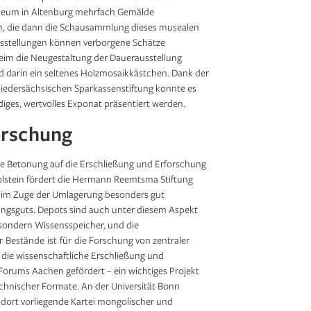
useum in Altenburg mehrfach Gemälde
sen, die dann die Schau­sammlung dieses musealen
us­stellungen können verborgene Schätze
 die Neugestaltung der Dauer­ausstellung
nd darin ein seltenes Holzmosaikkästchen. Dank der
h für Bürgermeister
1/4
Niedersächsischen Sparkassenstiftung konnte es
, um 1642, 181 × 116 cm;
diges, wertvolles Exponat präsentiert werden.
rd vom Freundeskreis der
etri – St. Mariengemeinde /
orschung
 die Betonung auf die Erschließung und Erforschung
lstein fördert die Hermann Reemtsma Stiftung
e im Zuge der Umlagerung besonders gut
lungsguts. Depots sind auch unter diesem Aspekt
sondern Wissensspeicher, und die
 Bestände ist für die Forschung von zentraler
 die wissenschaftliche Erschließung und
Forums Aachen gefördert – ein wichtiges Projekt
echnischer Formate. An der Universität Bonn
 dort vorliegende Kartei mongolischer und