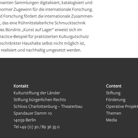
evanten Sammlungen digitalisiert, katalogisiert und
enormer Zugewinn für die internationale Forschung.
d Forschung fördert die internationale Zusammen­
, das eine frühmittel­alterliche Schmucktechnik
as Bündnis „Kunst auf Lager“ erweist sich im
Practice-Beispiel für praktizierten Kulturgutschutz
schränkter Haushalte selbst nicht möglich ist,
ealisiert und nach­haltig umgesetzt werden.
Kontakt
Content
Kulturstiftung der Länder
Stiftung
Stiftung bürgerlichen Rechts
Förderung
Schloss Charlottenburg – Theaterbau
Operative Projek
Spandauer Damm 10
Themen
14059 Berlin
Media
Tel
+49 (0) 30 / 89 36 35 0