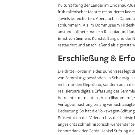
Kulturstiftung der Länder im Lindenau-M
frühitalienischer Meister restaurieren las
Juwels be­reicherten. Aber auch in Dauera
schlummern. Als im Dommuseum Hildesheim
anstand, öffnete man ein Reliquiar und fa
Michael Conrad Hirt zugeschrieben, Epitap
Ernst von Siemens Kunststiftung und der 
Heinrich Retzlow (unrestaurierter Zustand)
restauriert und anschließend als eigenstän
Marienkirche, Berlin. Die Restaurierung wi
Kulturstiftung der Länder gefördert © St. P
Erschließung & Erf
Foto: Andreas Mieth
Die dritte Förderlinie des Bündnisses legt
von Sammlungsbeständen. In Schleswig-Ho
nicht nur den Depotbau, sondern auch di
realisierbare digitale Erfassung des Samm
betrachtet mitnichten „Abstellkammern“, 
Verfügbarmachung bislang vernachlässigter
Bedeutung. So hat die Volkswagen-Stiftung
Präsentation des Videoarchivs des Ludwig 
angesichts schnell historisch werdender t
konnte dank der Gerda Henkel Stiftung die