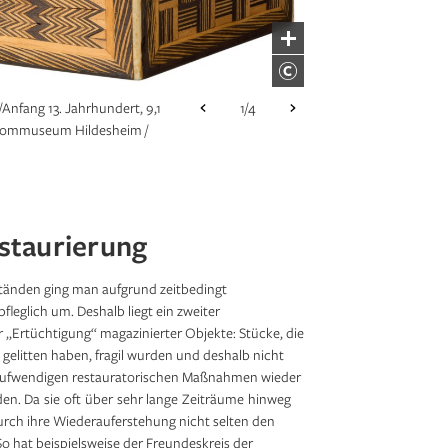
ideostill), 2011;
1/4
Courtesy American-
desmuseen Schleswig-
1/4
e ergänzen (Visualisierung,
cheidt Kasprusch
./Anfang 13. Jahrhundert, 9,1
1/4
Dommuseum Hildesheim /
staurierung
tänden ging man aufgrund zeitbedingt
leglich um. Deshalb liegt ein zweiter
„Ertüchtigung“ magazinierter Objekte: Stücke, die
 gelitten haben, fragil wurden und deshalb nicht
 aufwendigen restauratorischen Maß­nahmen wieder
den. Da sie oft über sehr lange Zeiträume hinweg
urch ihre Wiederauferstehung nicht selten den
o hat beispielsweise der Freundeskreis der